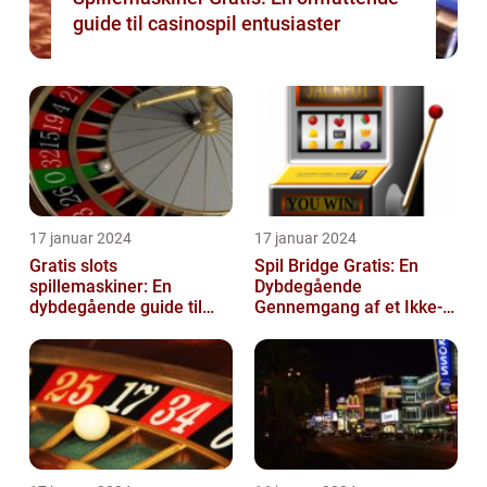
guide til casinospil entusiaster
17 januar 2024
17 januar 2024
Gratis slots
Spil Bridge Gratis: En
spillemaskiner: En
Dybdegående
dybdegående guide til
Gennemgang af et Ikke-
casinoelskere
traditionelt Casinospil