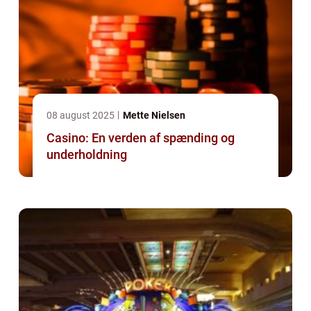
08 august 2025
Mette Nielsen
Casino: En verden af spænding og
underholdning