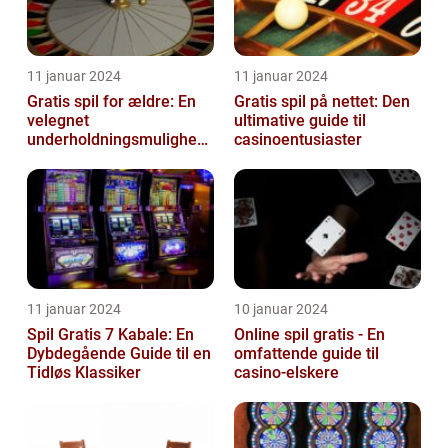
11 januar 2024
11 januar 2024
Gratis spil for ældre: En
Gratis spil på nettet: Den
velegnet
ultimative guide til
underholdningsmulighed
casinoentusiaster
for casinointeresserede
11 januar 2024
10 januar 2024
Spil Gratis 7 Kabale: En
Online spil gratis - En
Dybdegående Guide til en
omfattende guide til
Tidløs Klassiker
casino-elskere