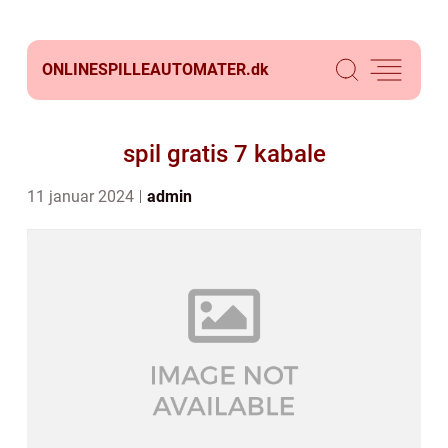
ONLINESPILLEAUTOMATER.
dk
spil gratis 7 kabale
11 januar 2024
admin