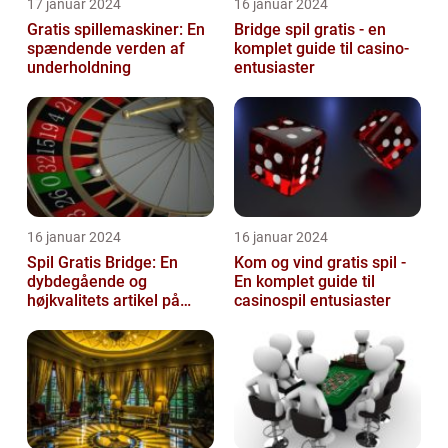
17 januar 2024
16 januar 2024
Gratis spillemaskiner: En
Bridge spil gratis - en
spændende verden af
komplet guide til casino-
underholdning
entusiaster
16 januar 2024
16 januar 2024
Spil Gratis Bridge: En
Kom og vind gratis spil -
dybdegående og
En komplet guide til
højkvalitets artikel på
casinospil entusiaster
2000 ord