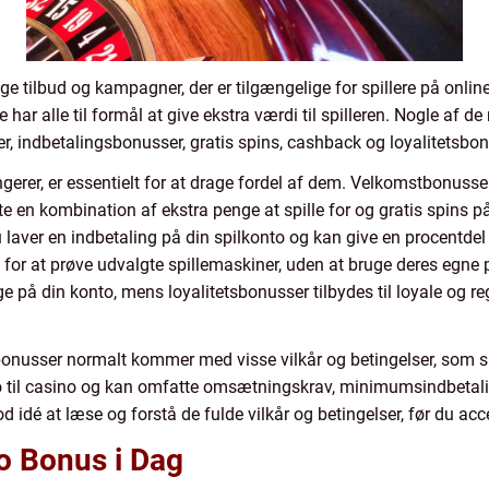
ge tilbud og kampagner, der er tilgængelige for spillere på online
e har alle til formål at give ekstra værdi til spilleren. Nogle af 
, indbetalingsbonusser, gratis spins, cashback og loyalitetsbon
erer, er essentielt for at drage fordel af dem. Velkomstbonusser 
e en kombination af ekstra penge at spille for og gratis spins p
u laver en indbetaling på din spilkonto og kan give en procentd
e for at prøve udvalgte spillemaskiner, uden at bruge deres egn
age på din konto, mens loyalitetsbonusser tilbydes til loyale og 
o bonusser normalt kommer med visse vilkår og betingelser, so
ino til casino og kan omfatte omsætningskrav, minimumsindbetal
od idé at læse og forstå de fulde vilkår og betingelser, før du ac
o Bonus i Dag