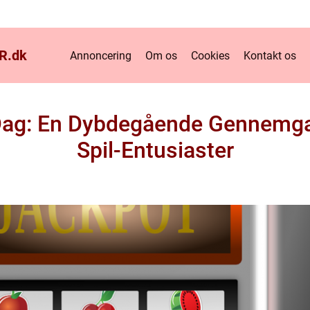
R.
dk
Annoncering
Om os
Cookies
Kontakt os
Dag: En Dybdegående Gennemgan
Spil-Entusiaster