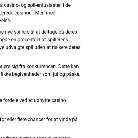
 casino- og spil-entusiaster. I de
baserede casinoer. Men med
velse.
nye spillere til at deltage på deres
ede en procentdel af spillerens
e udvalgte spil uden at risikere deres
tiere sig fra konkurrencen. Dette kan
fikke begivenheder som jul og påske.
e fordele ved at udnytte casino
or eller flere chancer for at vinde på