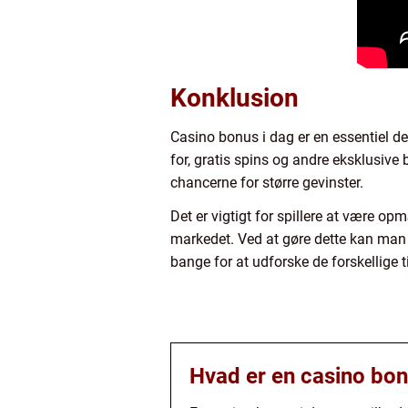
Konklusion
Casino bonus i dag er en essentiel del
for, gratis spins og andre eksklusive
chancerne for større gevinster.
Det er vigtigt for spillere at være 
markedet. Ved at gøre dette kan man d
bange for at udforske de forskellige 
Hvad er en casino bon