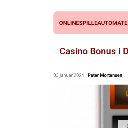
ONLINESPILLEAUTOMATE
Casino Bonus i 
03 januar 2024
Peter Mortensen