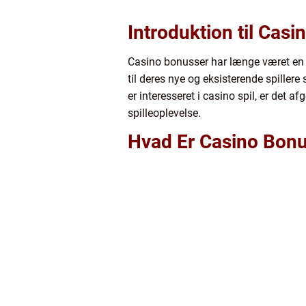
Introduktion til Casi
Casino bonusser har længe været en af
til deres nye og eksisterende spillere
er interesseret i casino spil, er det 
spilleoplevelse.
Hvad Er Casino Bonu