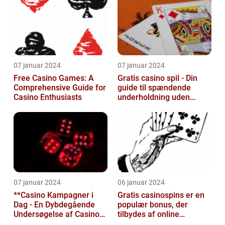
07 januar 2024
07 januar 2024
Free Casino Games: A
Gratis casino spil - Din
Comprehensive Guide for
guide til spændende
Casino Enthusiasts
underholdning uden
omkostninger
07 januar 2024
06 januar 2024
**Casino Kampagner i
Gratis casinospins er en
Dag - En Dybdegående
populær bonus, der
Undersøgelse af Casino
tilbydes af online
Verdenens Løbende
casinoer over hele verden