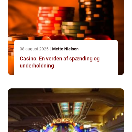
08 august 2025
Mette Nielsen
Casino: En verden af spænding og
underholdning