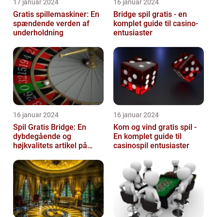
17 januar 2024
16 januar 2024
Gratis spillemaskiner: En
Bridge spil gratis - en
spændende verden af
komplet guide til casino-
underholdning
entusiaster
16 januar 2024
16 januar 2024
Spil Gratis Bridge: En
Kom og vind gratis spil -
dybdegående og
En komplet guide til
højkvalitets artikel på
casinospil entusiaster
2000 ord