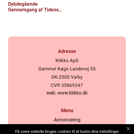
Dybdegående
Gennemgang af Tidens
Udvikling og Vigtigheden
af At Være Velinformer...
Adresse
web:
www.klikko.dk
Menu
Annoncering
Om os
På vores website bruges cookies til at huske dine indstillinger,