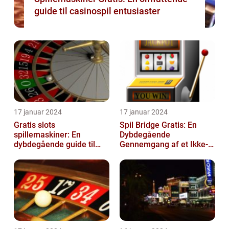
guide til casinospil entusiaster
17 januar 2024
17 januar 2024
Gratis slots
Spil Bridge Gratis: En
spillemaskiner: En
Dybdegående
dybdegående guide til
Gennemgang af et Ikke-
casinoelskere
traditionelt Casinospil