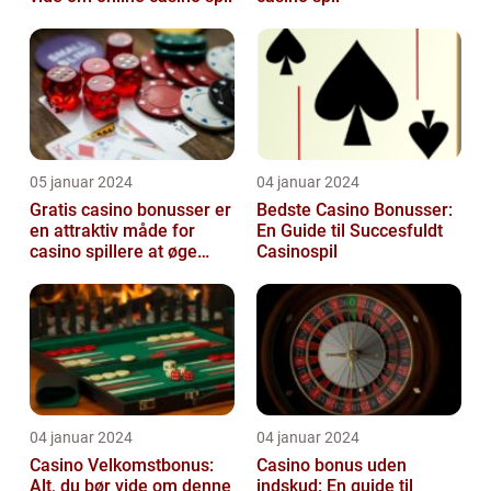
05 januar 2024
04 januar 2024
Gratis casino bonusser er
Bedste Casino Bonusser:
en attraktiv måde for
En Guide til Succesfuldt
casino spillere at øge
Casinospil
deres spillekapital uden
at s...
04 januar 2024
04 januar 2024
Casino Velkomstbonus:
Casino bonus uden
Alt, du bør vide om denne
indskud: En guide til