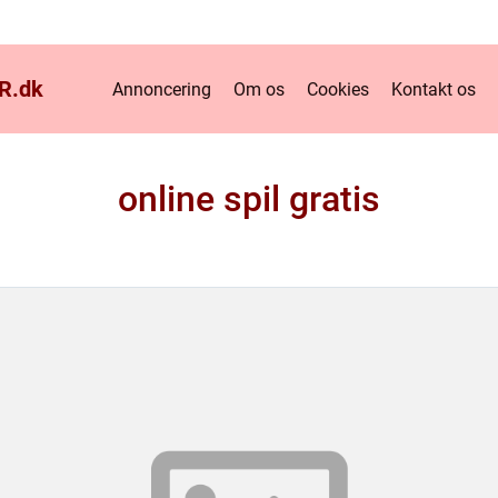
R.
dk
Annoncering
Om os
Cookies
Kontakt os
online spil gratis