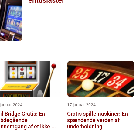
entusiaster
 januar 2024
17 januar 2024
il Bridge Gratis: En
Gratis spillemaskiner: En
ybdegående
spændende verden af
nnemgang af et Ikke-
underholdning
aditionelt Casinospil