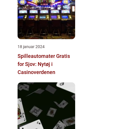
18 januar 2024
Spilleautomater Gratis
for Sjov: Nytøj i
Casinoverdenen