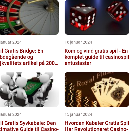
 januar 2024
16 januar 2024
il Gratis Bridge: En
Kom og vind gratis spil - En
bdegående og
komplet guide til casinospil
jkvalitets artikel på 2000
entusiaster
d
 januar 2024
15 januar 2024
il Gratis Syvkabale: Den
Hvordan Kabaler Gratis Spil
timative Guide til Casino-
Har Revolutioneret Casino-