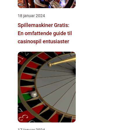
18 januar 2024
Spillemaskiner Gratis:
En omfattende guide til
casinospil entusiaster
17 januar 2024