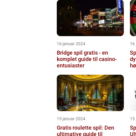
16 januar 2024
16
Bridge spil gratis - en
Sp
komplet guide til casino-
dy
entusiaster
hø
or
15 januar 2024
15
Gratis roulette spil: Den
Sp
ultimative guide til
Ul