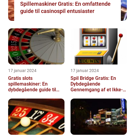
Spillemaskiner Gratis: En omfattende
guide til casinospil entusiaster
17 januar 2024
17 januar 2024
Gratis slots
Spil Bridge Gratis: En
spillemaskiner: En
Dybdegående
dybdegående guide til
Gennemgang af et Ikke-
casinoelskere
traditionelt Casinospil