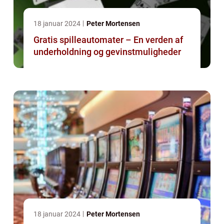
18 januar 2024
Peter Mortensen
Gratis spilleautomater – En verden af
underholdning og gevinstmuligheder
18 januar 2024
Peter Mortensen