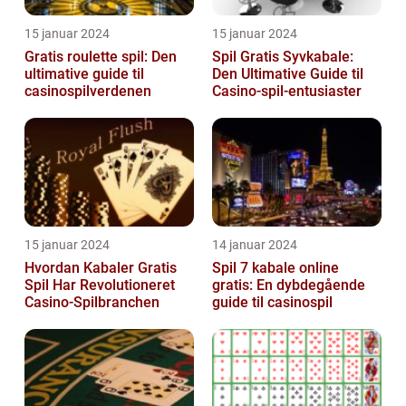
15 januar 2024
15 januar 2024
Gratis roulette spil: Den
Spil Gratis Syvkabale:
ultimative guide til
Den Ultimative Guide til
casinospilverdenen
Casino-spil-entusiaster
15 januar 2024
14 januar 2024
Hvordan Kabaler Gratis
Spil 7 kabale online
Spil Har Revolutioneret
gratis: En dybdegående
Casino-Spilbranchen
guide til casinospil