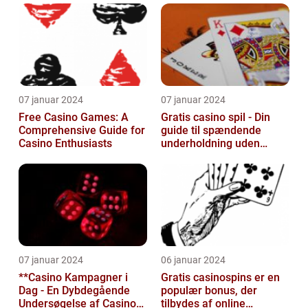
07 januar 2024
07 januar 2024
Free Casino Games: A
Gratis casino spil - Din
Comprehensive Guide for
guide til spændende
Casino Enthusiasts
underholdning uden
omkostninger
07 januar 2024
06 januar 2024
**Casino Kampagner i
Gratis casinospins er en
Dag - En Dybdegående
populær bonus, der
Undersøgelse af Casino
tilbydes af online