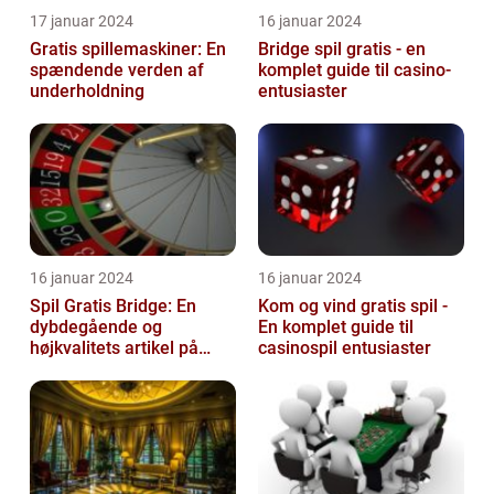
17 januar 2024
16 januar 2024
Gratis spillemaskiner: En
Bridge spil gratis - en
spændende verden af
komplet guide til casino-
underholdning
entusiaster
16 januar 2024
16 januar 2024
Spil Gratis Bridge: En
Kom og vind gratis spil -
dybdegående og
En komplet guide til
højkvalitets artikel på
casinospil entusiaster
2000 ord