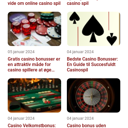
vide om online casino spil
casino spil
05 januar 2024
04 januar 2024
Gratis casino bonusser er
Bedste Casino Bonusser:
en attraktiv måde for
En Guide til Succesfuldt
casino spillere at øge
Casinospil
deres spillekapital uden
at s...
04 januar 2024
04 januar 2024
Casino Velkomstbonus:
Casino bonus uden