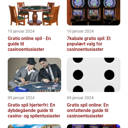
10 januar 2024
10 januar 2024
Gratis online spil - En
7kabale gratis spil: Et
guide til
populært valg for
casinoentusiaster
casinoentusiaster
09 januar 2024
09 januar 2024
Gratis spil hjerterfri: En
Gratis spil online: En
dybdegående guide til
omfattende guide til
casino- og spilentusiaster
casinoentusiaster