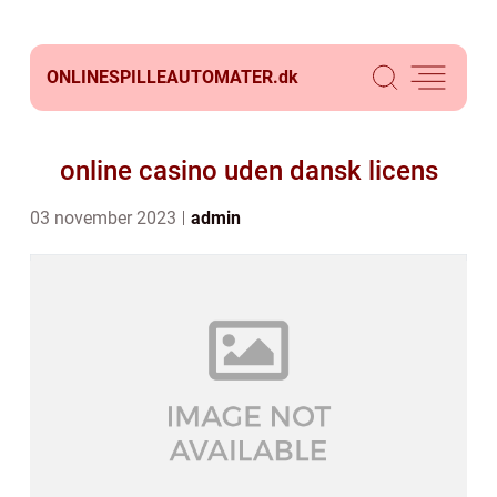
ONLINESPILLEAUTOMATER.
dk
online casino uden dansk licens
03 november 2023
admin