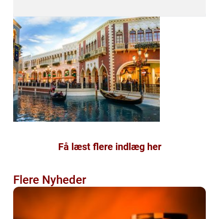
Få læst flere indlæg her
Flere Nyheder