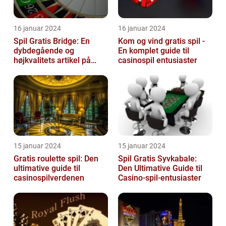
16 januar 2024
16 januar 2024
Spil Gratis Bridge: En
Kom og vind gratis spil -
dybdegående og
En komplet guide til
højkvalitets artikel på
casinospil entusiaster
2000 ord
15 januar 2024
15 januar 2024
Gratis roulette spil: Den
Spil Gratis Syvkabale:
ultimative guide til
Den Ultimative Guide til
casinospilverdenen
Casino-spil-entusiaster