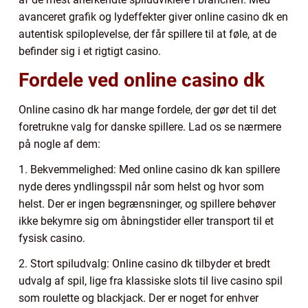
avanceret grafik og lydeffekter giver online casino dk en
autentisk spiloplevelse, der får spillere til at føle, at de
befinder sig i et rigtigt casino.
Fordele ved online casino dk
Online casino dk har mange fordele, der gør det til det
foretrukne valg for danske spillere. Lad os se nærmere
på nogle af dem:
1. Bekvemmelighed: Med online casino dk kan spillere
nyde deres yndlingsspil når som helst og hvor som
helst. Der er ingen begrænsninger, og spillere behøver
ikke bekymre sig om åbningstider eller transport til et
fysisk casino.
2. Stort spiludvalg: Online casino dk tilbyder et bredt
udvalg af spil, lige fra klassiske slots til live casino spil
som roulette og blackjack. Der er noget for enhver