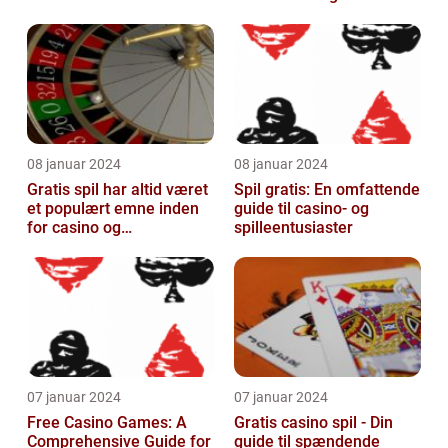
populære casino-spil
casino og spil
08 januar 2024
08 januar 2024
Gratis spil har altid været
Spil gratis: En omfattende
et populært emne inden
guide til casino- og
for casino og
spilleentusiaster
spilverdenen
07 januar 2024
07 januar 2024
Free Casino Games: A
Gratis casino spil - Din
Comprehensive Guide for
guide til spændende