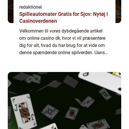
redaktionel
Spilleautomater Gratis for Sjov: Nytøj i
Casinoverdenen
Velkommen til vores dybdegående artikel
om online casino dk, hvor vi vil præsentere
dig for alt, hvad du har brug for at vide om
denne spændende online spilverden. Uanset
om du er en erfaren spiller eller blot har lidt
kendskab til casino spil, vil d...