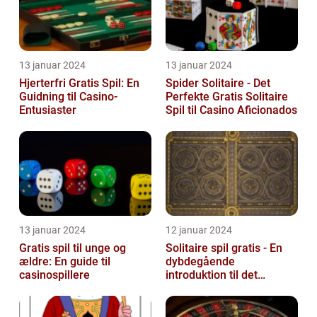
13 januar 2024
13 januar 2024
Hjerterfri Gratis Spil: En
Spider Solitaire - Det
Guidning til Casino-
Perfekte Gratis Solitaire
Entusiaster
Spil til Casino Aficionados
13 januar 2024
12 januar 2024
Gratis spil til unge og
Solitaire spil gratis - En
ældre: En guide til
dybdegående
casinospillere
introduktion til det
populære casinospil