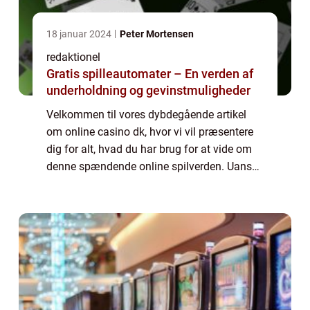
18 januar 2024
Peter Mortensen
redaktionel
Gratis spilleautomater – En verden af
underholdning og gevinstmuligheder
Velkommen til vores dybdegående artikel
om online casino dk, hvor vi vil præsentere
dig for alt, hvad du har brug for at vide om
denne spændende online spilverden. Uanset
om du er en erfaren spiller eller blot har lidt
kendskab til casino spil, vil d...