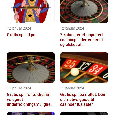
12 januar 2024
12 januar 2024
Gratis spil til pc
7 kabale er et populært
casinospil, der er kendt
og elsket af
spilentusiaster over hele
verden
11 januar 2024
11 januar 2024
Gratis spil for ældre: En
Gratis spil på nettet: Den
velegnet
ultimative guide til
underholdningsmulighed
casinoentusiaster
for casinointeresserede