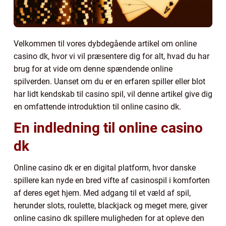
Velkommen til vores dybdegående artikel om online
casino dk, hvor vi vil præsentere dig for alt, hvad du har
brug for at vide om denne spændende online
spilverden. Uanset om du er en erfaren spiller eller blot
har lidt kendskab til casino spil, vil denne artikel give dig
en omfattende introduktion til online casino dk.
En indledning til online casino
dk
Online casino dk er en digital platform, hvor danske
spillere kan nyde en bred vifte af casinospil i komforten
af deres eget hjem. Med adgang til et væld af spil,
herunder slots, roulette, blackjack og meget mere, giver
online casino dk spillere muligheden for at opleve den