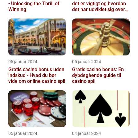
- Unlocking the Thrill of
det er vigtigt og hvordan
Winning
det har udviklet sig over
tid
05 januar 2024
05 januar 2024
Gratis casino bonus uden
Gratis casino bonus: En
indskud - Hvad du bør
dybdegående guide til
vide om online casino spil
casino spil
05 januar 2024
04 januar 2024