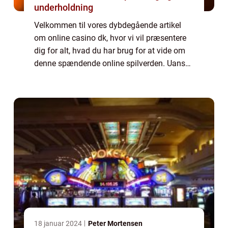
underholdning
Velkommen til vores dybdegående artikel
om online casino dk, hvor vi vil præsentere
dig for alt, hvad du har brug for at vide om
denne spændende online spilverden. Uanset
om du er en erfaren spiller eller blot har lidt
kendskab til casino spil, vil d...
18 januar 2024
Peter Mortensen