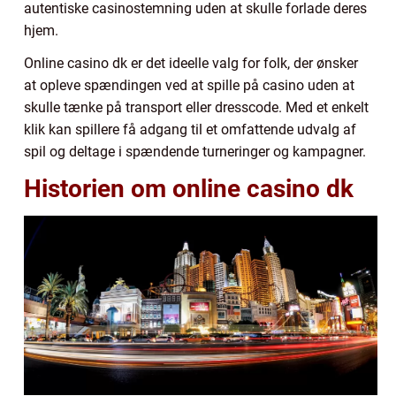
autentiske casinostemning uden at skulle forlade deres
hjem.
Online casino dk er det ideelle valg for folk, der ønsker
at opleve spændingen ved at spille på casino uden at
skulle tænke på transport eller dresscode. Med et enkelt
klik kan spillere få adgang til et omfattende udvalg af
spil og deltage i spændende turneringer og kampagner.
Historien om online casino dk