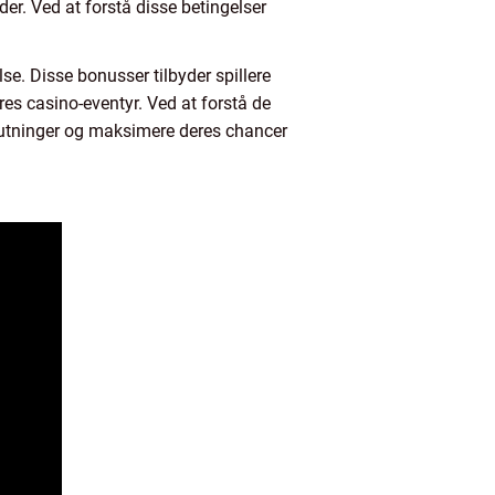
. Ved at forstå disse betingelser
se. Disse bonusser tilbyder spillere
es casino-eventyr. Ved at forstå de
slutninger og maksimere deres chancer