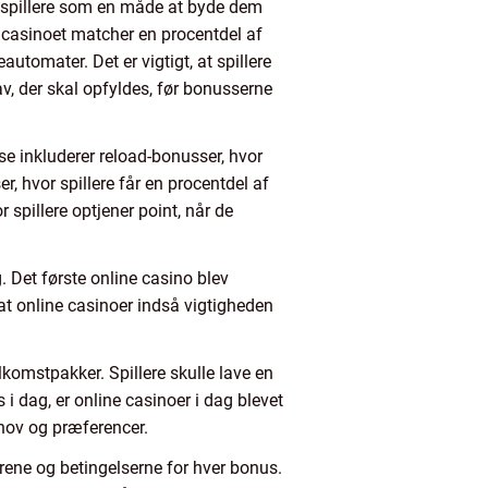
e spillere som en måde at byde dem
casinoet matcher en procentdel af
automater. Det er vigtigt, at spillere
v, der skal opfyldes, før bonusserne
se inkluderer reload-bonusser, hvor
, hvor spillere får en procentdel af
spillere optjener point, når de
. Det første online casino blev
at online casinoer indså vigtigheden
komstpakker. Spillere skulle lave en
i dag, er online casinoer i dag blevet
ehov og præferencer.
årene og betingelserne for hver bonus.