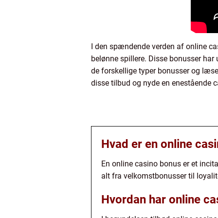
I den spændende verden af online casi
belønne spillere. Disse bonusser har 
de forskellige typer bonusser og læse
disse tilbud og nyde en enestående c
Hvad er en online cas
En online casino bonus er et incit
alt fra velkomstbonusser til loyal
Hvordan har online cas