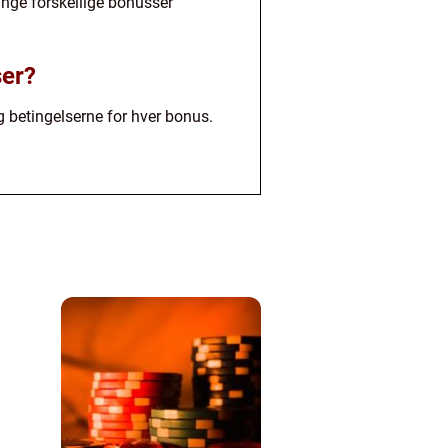
nge forskellige bonusser
ser?
g betingelserne for hver bonus.