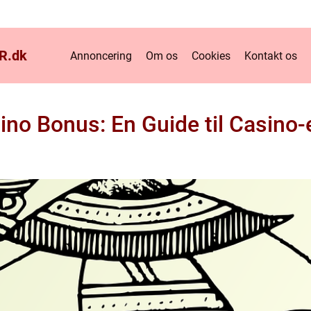
R.
dk
Annoncering
Om os
Cookies
Kontakt os
ino Bonus: En Guide til Casino-