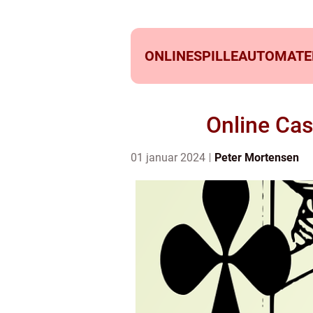
ONLINESPILLEAUTOMATE
Online Cas
01 januar 2024
Peter Mortensen