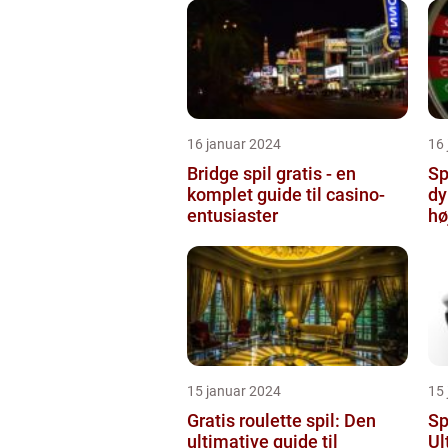
16 januar 2024
16
Bridge spil gratis - en
Sp
komplet guide til casino-
dy
entusiaster
hø
or
15 januar 2024
15
Gratis roulette spil: Den
Sp
ultimative guide til
Ul