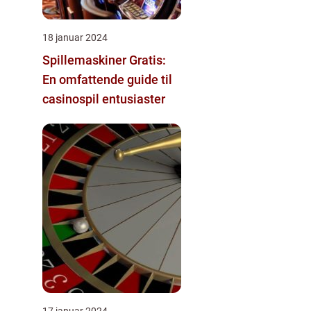
18 januar 2024
Spillemaskiner Gratis:
En omfattende guide til
casinospil entusiaster
17 januar 2024