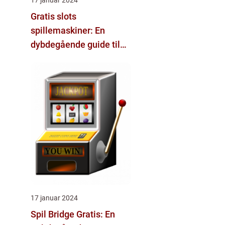
Gratis slots
spillemaskiner: En
dybdegående guide til
casinoelskere
17 januar 2024
Spil Bridge Gratis: En