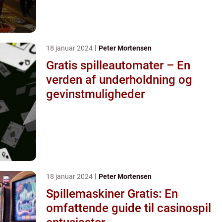
18 januar 2024
Peter Mortensen
Gratis spilleautomater – En
verden af underholdning og
gevinstmuligheder
18 januar 2024
Peter Mortensen
Spillemaskiner Gratis: En
omfattende guide til casinospil