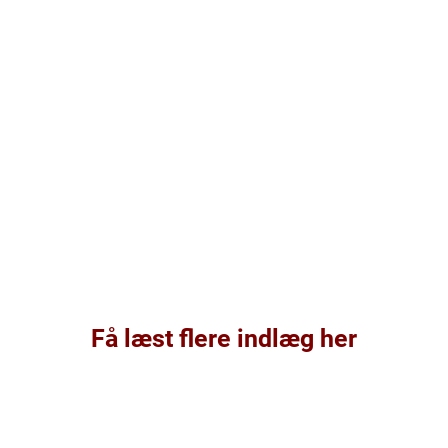
Få læst flere indlæg her