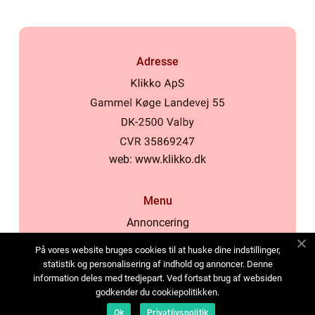
Adresse
web:
www.klikko.dk
Menu
Annoncering
Om os
På vores website bruges cookies til at huske dine indstillinger,
Cookies
statistik og personalisering af indhold og annoncer. Denne
information deles med tredjepart. Ved fortsat brug af websiden
Kontakt os
godkender du cookiepolitikken.
Sitemap
Ok
Privatlivspolitik