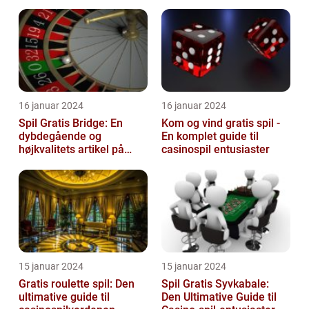
16 januar 2024
16 januar 2024
Spil Gratis Bridge: En
Kom og vind gratis spil -
dybdegående og
En komplet guide til
højkvalitets artikel på
casinospil entusiaster
2000 ord
15 januar 2024
15 januar 2024
Gratis roulette spil: Den
Spil Gratis Syvkabale:
ultimative guide til
Den Ultimative Guide til