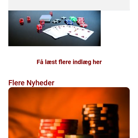
Få læst flere indlæg her
Flere Nyheder