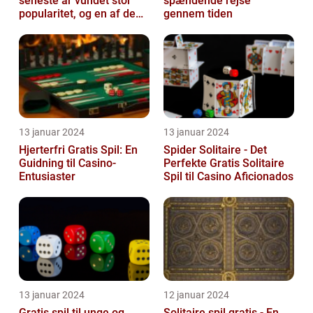
seneste år vundet stor
spændende rejse
popularitet, og en af de
gennem tiden
førende platforme inden
...
13 januar 2024
13 januar 2024
Hjerterfri Gratis Spil: En
Spider Solitaire - Det
Guidning til Casino-
Perfekte Gratis Solitaire
Entusiaster
Spil til Casino Aficionados
13 januar 2024
12 januar 2024
Gratis spil til unge og
Solitaire spil gratis - En