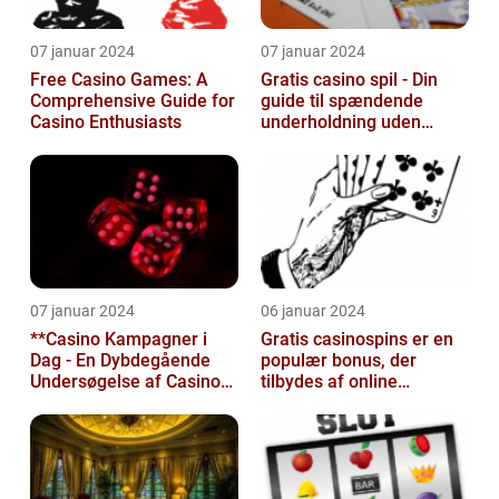
07 januar 2024
07 januar 2024
Free Casino Games: A
Gratis casino spil - Din
Comprehensive Guide for
guide til spændende
Casino Enthusiasts
underholdning uden
omkostninger
07 januar 2024
06 januar 2024
**Casino Kampagner i
Gratis casinospins er en
Dag - En Dybdegående
populær bonus, der
Undersøgelse af Casino
tilbydes af online
Verdenens Løbende
casinoer over hele verden
Udvikling**