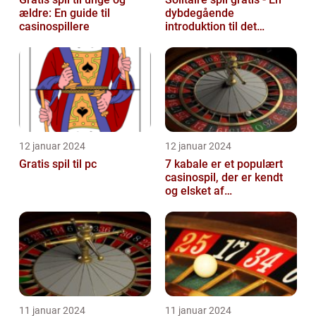
ældre: En guide til
dybdegående
casinospillere
introduktion til det
populære casinospil
12 januar 2024
12 januar 2024
Gratis spil til pc
7 kabale er et populært
casinospil, der er kendt
og elsket af
spilentusiaster over hele
verden
11 januar 2024
11 januar 2024