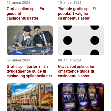
10 januar 2024
10 januar 2024
Gratis online spil - En
7kabale gratis spil: Et
guide til
populært valg for
casinoentusiaster
casinoentusiaster
09 januar 2024
09 januar 2024
Gratis spil hjerterfri: En
Gratis spil online: En
dybdegående guide til
omfattende guide til
casino- og spilentusiaster
casinoentusiaster