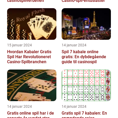
casinospilverdenen
Casino-spil-entusiaster
15 januar 2024
14 januar 2024
Hvordan Kabaler Gratis
Spil 7 kabale online
Spil Har Revolutioneret
gratis: En dybdegående
Casino-Spilbranchen
guide til casinospil
14 januar 2024
14 januar 2024
Gratis online spil har i de
Gratis spil 7 kabalen: En