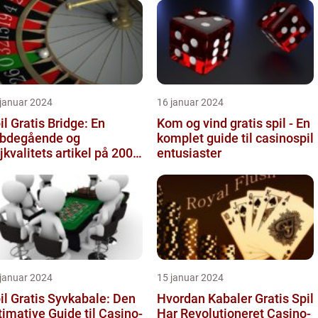
 januar 2024
16 januar 2024
il Gratis Bridge: En
Kom og vind gratis spil - En
bdegående og
komplet guide til casinospil
jkvalitets artikel på 2000
entusiaster
d
 januar 2024
15 januar 2024
il Gratis Syvkabale: Den
Hvordan Kabaler Gratis Spil
timative Guide til Casino-
Har Revolutioneret Casino-