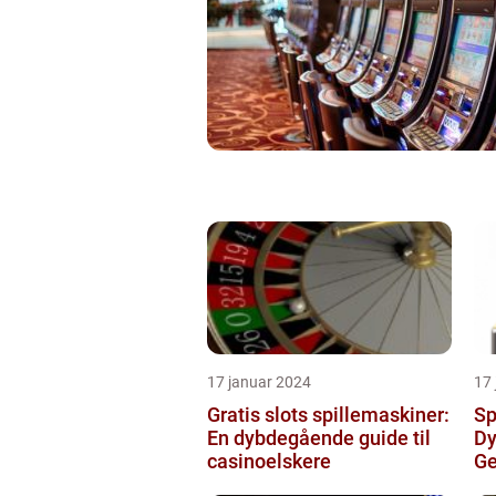
17 januar 2024
17
Gratis slots spillemaskiner:
Sp
En dybdegående guide til
D
casinoelskere
Ge
tr