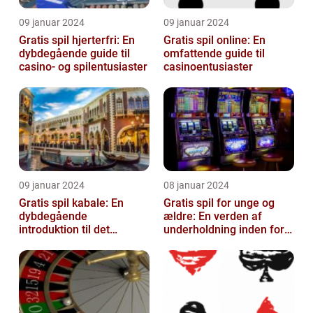
09 januar 2024
09 januar 2024
Gratis spil hjerterfri: En
Gratis spil online: En
dybdegående guide til
omfattende guide til
casino- og spilentusiaster
casinoentusiaster
09 januar 2024
08 januar 2024
Gratis spil kabale: En
Gratis spil for unge og
dybdegående
ældre: En verden af
introduktion til det
underholdning inden for
populære casino-spil
casino og spil