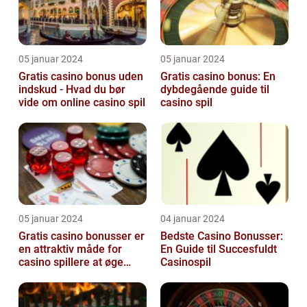
05 januar 2024
05 januar 2024
Gratis casino bonus uden
Gratis casino bonus: En
indskud - Hvad du bør
dybdegående guide til
vide om online casino spil
casino spil
05 januar 2024
04 januar 2024
Gratis casino bonusser er
Bedste Casino Bonusser:
en attraktiv måde for
En Guide til Succesfuldt
casino spillere at øge
Casinospil
deres spillekapital uden
at s...