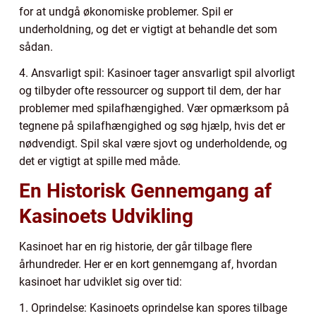
for at undgå økonomiske problemer. Spil er
underholdning, og det er vigtigt at behandle det som
sådan.
4. Ansvarligt spil: Kasinoer tager ansvarligt spil alvorligt
og tilbyder ofte ressourcer og support til dem, der har
problemer med spilafhængighed. Vær opmærksom på
tegnene på spilafhængighed og søg hjælp, hvis det er
nødvendigt. Spil skal være sjovt og underholdende, og
det er vigtigt at spille med måde.
En Historisk Gennemgang af
Kasinoets Udvikling
Kasinoet har en rig historie, der går tilbage flere
århundreder. Her er en kort gennemgang af, hvordan
kasinoet har udviklet sig over tid:
1. Oprindelse: Kasinoets oprindelse kan spores tilbage