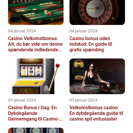
04 januar 2024
04 januar 2024
Casino Velkomstbonus:
Casino bonus uden
Alt, du bør vide om denne
indskud: En guide til
spændende indledende
gratis spænding
gave
03 januar 2024
03 januar 2024
Casino Bonus i Dag: En
Velkomstbonus casino:
Dybdegående
En dybdegående guide til
Gennemgang til Casino-
casino spil entusiaster
og Spil-Entusiaster