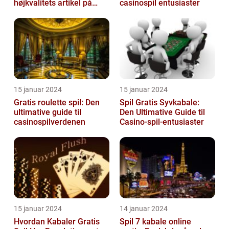
højkvalitets artikel på
casinospil entusiaster
2000 ord
15 januar 2024
15 januar 2024
Gratis roulette spil: Den
Spil Gratis Syvkabale:
ultimative guide til
Den Ultimative Guide til
casinospilverdenen
Casino-spil-entusiaster
15 januar 2024
14 januar 2024
Hvordan Kabaler Gratis
Spil 7 kabale online