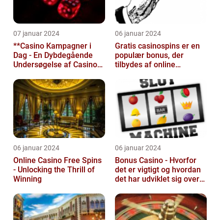
07 januar 2024
06 januar 2024
**Casino Kampagner i
Gratis casinospins er en
Dag - En Dybdegående
populær bonus, der
Undersøgelse af Casino
tilbydes af online
Verdenens Løbende
casinoer over hele verden
Udvikling**
06 januar 2024
06 januar 2024
Online Casino Free Spins
Bonus Casino - Hvorfor
- Unlocking the Thrill of
det er vigtigt og hvordan
Winning
det har udviklet sig over
tid