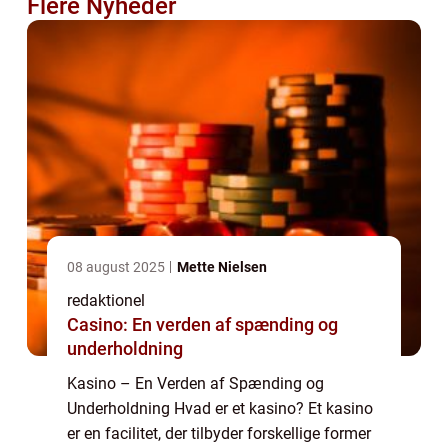
Flere Nyheder
08 august 2025
Mette Nielsen
redaktionel
Casino: En verden af spænding og
underholdning
Kasino – En Verden af Spænding og
Underholdning Hvad er et kasino? Et kasino
er en facilitet, der tilbyder forskellige former