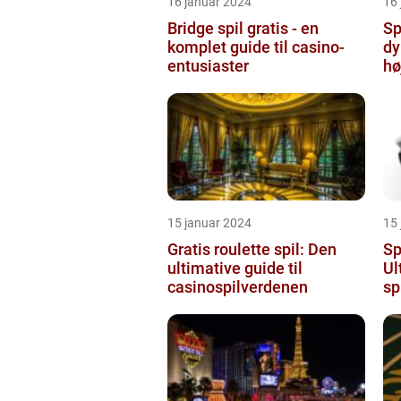
16 januar 2024
16
Bridge spil gratis - en
Sp
komplet guide til casino-
dy
entusiaster
hø
or
15 januar 2024
15
Gratis roulette spil: Den
Sp
ultimative guide til
Ul
casinospilverdenen
sp