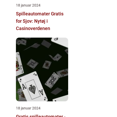
18 januar 2024
Spilleautomater Gratis
for Sjov: Nytøj i
Casinoverdenen
18 januar 2024
Gratis spilleautomater -