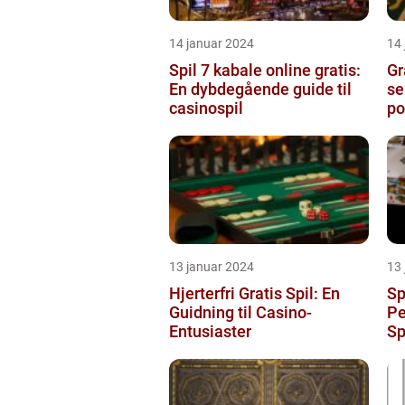
14 januar 2024
14
Spil 7 kabale online gratis:
Gr
En dybdegående guide til
se
casinospil
po
fø
13 januar 2024
13
Hjerterfri Gratis Spil: En
Sp
Guidning til Casino-
Pe
Entusiaster
Sp