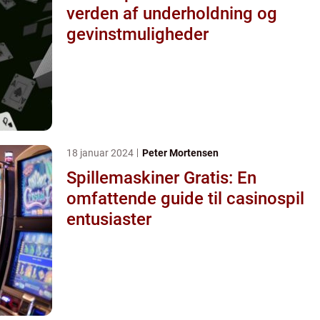
verden af underholdning og
gevinstmuligheder
18 januar 2024
Peter Mortensen
Spillemaskiner Gratis: En
omfattende guide til casinospil
entusiaster