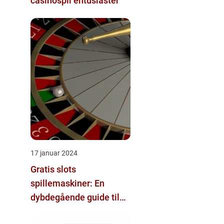
casinospil entusiaster
17 januar 2024
Gratis slots
spillemaskiner: En
dybdegående guide til
casinoelskere