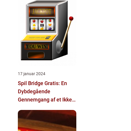
17 januar 2024
Spil Bridge Gratis: En
Dybdegående
Gennemgang af et Ikke-
traditionelt Casinospil