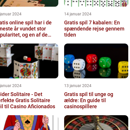
 januar 2024
14 januar 2024
atis online spil har i de
Gratis spil 7 kabalen: En
neste år vundet stor
spændende rejse gennem
pularitet, og en af de
tiden
rende platforme inden ...
 januar 2024
13 januar 2024
ider Solitaire - Det
Gratis spil til unge og
rfekte Gratis Solitaire
ældre: En guide til
il til Casino Aficionados
casinospillere