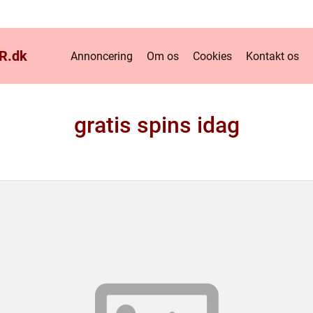
R.
dk
Annoncering
Om os
Cookies
Kontakt os
gratis spins idag