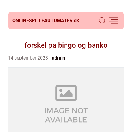
ONLINESPILLEAUTOMATER.
dk
forskel på bingo og banko
14 september 2023
admin