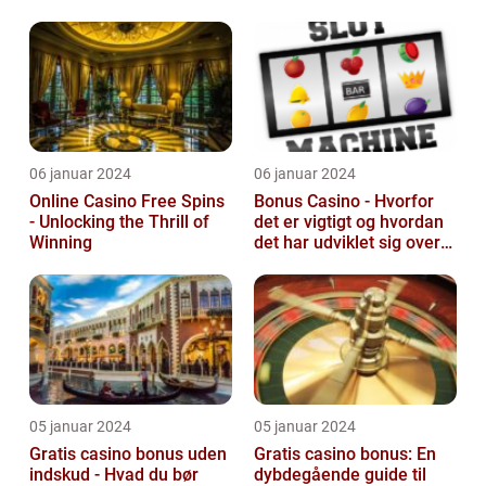
Verdenens Løbende
casinoer over hele verden
Udvikling**
06 januar 2024
06 januar 2024
Online Casino Free Spins
Bonus Casino - Hvorfor
- Unlocking the Thrill of
det er vigtigt og hvordan
Winning
det har udviklet sig over
tid
05 januar 2024
05 januar 2024
Gratis casino bonus uden
Gratis casino bonus: En
indskud - Hvad du bør
dybdegående guide til