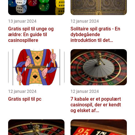
13 januar 2024
12 januar 2024
Gratis spil til unge og
Solitaire spil gratis - En
ældre: En guide til
dybdegående
casinospillere
introduktion til det
populære casinospil
12 januar 2024
12 januar 2024
Gratis spil til pc
7 kabale er et populært
casinospil, der er kendt
og elsket af
spilentusiaster over hele
verden