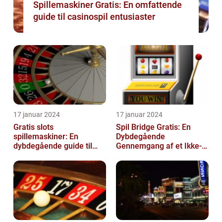
Spillemaskiner Gratis: En omfattende
guide til casinospil entusiaster
17 januar 2024
17 januar 2024
Gratis slots
Spil Bridge Gratis: En
spillemaskiner: En
Dybdegående
dybdegående guide til
Gennemgang af et Ikke-
casinoelskere
traditionelt Casinospil