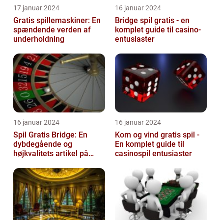
17 januar 2024
16 januar 2024
Gratis spillemaskiner: En
Bridge spil gratis - en
spændende verden af
komplet guide til casino-
underholdning
entusiaster
16 januar 2024
16 januar 2024
Spil Gratis Bridge: En
Kom og vind gratis spil -
dybdegående og
En komplet guide til
højkvalitets artikel på
casinospil entusiaster
2000 ord