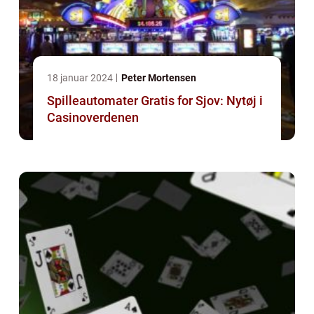
18 januar 2024
Peter Mortensen
Spilleautomater Gratis for Sjov: Nytøj i
Casinoverdenen