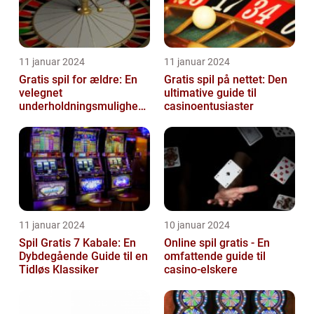
11 januar 2024
11 januar 2024
Gratis spil for ældre: En
Gratis spil på nettet: Den
velegnet
ultimative guide til
underholdningsmulighed
casinoentusiaster
for casinointeresserede
11 januar 2024
10 januar 2024
Spil Gratis 7 Kabale: En
Online spil gratis - En
Dybdegående Guide til en
omfattende guide til
Tidløs Klassiker
casino-elskere