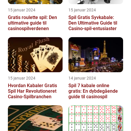
15 januar 2024
15 januar 2024
Gratis roulette spil: Den
Spil Gratis Syvkabale:
ultimative guide til
Den Ultimative Guide til
casinospilverdenen
Casino-spil-entusiaster
15 januar 2024
14 januar 2024
Hvordan Kabaler Gratis
Spil 7 kabale online
Spil Har Revolutioneret
gratis: En dybdegående
Casino-Spilbranchen
guide til casinospil