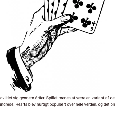
 udviklet sig gennem årtier. Spillet menes at være en variant af d
undrede. Hearts blev hurtigt populært over hele verden, og det bl
.