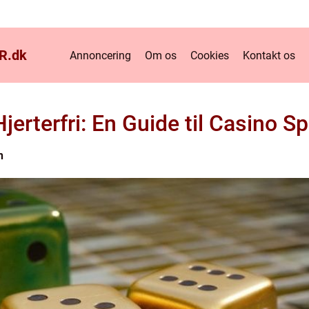
R.
dk
Annoncering
Om os
Cookies
Kontakt os
jerterfri: En Guide til Casino Sp
n