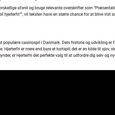
orskellige afsnit og bruge relevante overskrifter som “Præsentatio
hjerterfri””, vil teksten have en større chance for at blive vist
est populære casinospil i Danmark. Dets historie og udvikling er f
re. Hjerterfri er mere end bare et kortspil; det er en kilde til sjov,
ynder, er Hjerterfri det perfekte valg til at udfordre dig selv og ny