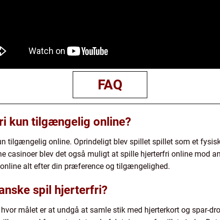
FAQ
ri kun tilgængelig online?
kun tilgængelig online. Oprindeligt blev spillet spillet som et fysi
 casinoer blev det også muligt at spille hjerterfri online mod a
r online alt efter din præference og tilgængelighed.
nske spil hjerterfri?
l, hvor målet er at undgå at samle stik med hjerterkort og spar-dro