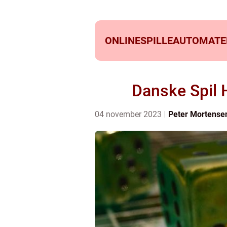
ONLINESPILLEAUTOMATE
Danske Spil H
04 november 2023
Peter Mortense