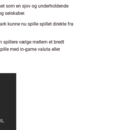
v set som en sjov og underholdende
g selskaber.
rk kunne nu spille spillet direkte fra
an spillere vælge mellem et bredt
spille med in-game valuta eller