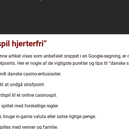
il hjerterfri”
ne artikel vises som anbefalet snippet i en Google-søgning, er de
tpoints. Her er nogle af de vigtigste punkter og tips til “danske spi
landt danske casino-entusiaster.
til at undgå strafpoint.
dspil til et online casinospil.
 spillet med forskellige regler.
, bruge in-game valuta eller satse rigtige penge.
 spilles med venner og familie.