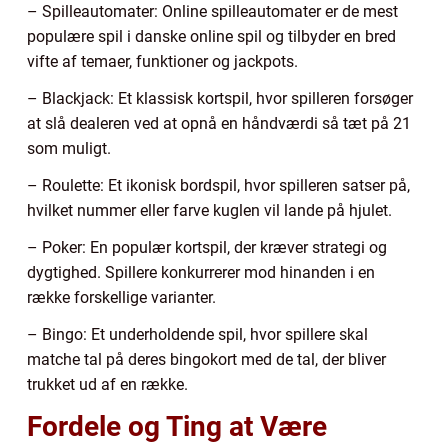
– Spilleautomater: Online spilleautomater er de mest
populære spil i danske online spil og tilbyder en bred
vifte af temaer, funktioner og jackpots.
– Blackjack: Et klassisk kortspil, hvor spilleren forsøger
at slå dealeren ved at opnå en håndværdi så tæt på 21
som muligt.
– Roulette: Et ikonisk bordspil, hvor spilleren satser på,
hvilket nummer eller farve kuglen vil lande på hjulet.
– Poker: En populær kortspil, der kræver strategi og
dygtighed. Spillere konkurrerer mod hinanden i en
række forskellige varianter.
– Bingo: Et underholdende spil, hvor spillere skal
matche tal på deres bingokort med de tal, der bliver
trukket ud af en række.
Fordele og Ting at Være