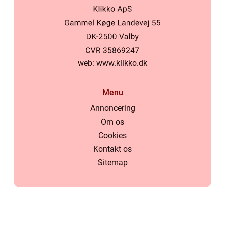
web:
www.klikko.dk
Menu
Annoncering
Om os
Cookies
Kontakt os
Sitemap