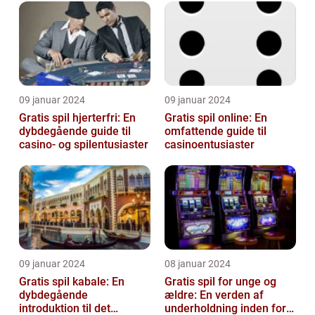
09 januar 2024
09 januar 2024
Gratis spil hjerterfri: En
Gratis spil online: En
dybdegående guide til
omfattende guide til
casino- og spilentusiaster
casinoentusiaster
09 januar 2024
08 januar 2024
Gratis spil kabale: En
Gratis spil for unge og
dybdegående
ældre: En verden af
introduktion til det
underholdning inden for