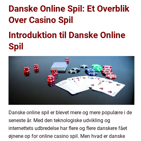
Danske Online Spil: Et Overblik
Over Casino Spil
Introduktion til Danske Online
Spil
Danske online spil er blevet mere og mere populære i de
seneste år. Med den teknologiske udvikling og
internettets udbredelse har flere og flere danskere fået
øjnene op for online casino spil. Men hvad er danske