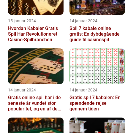
15 januar 2024
14 januar 2024
Hvordan Kabaler Gratis
Spil 7 kabale online
Spil Har Revolutioneret
gratis: En dybdegående
Casino-Spilbranchen
guide til casinospil
14 januar 2024
14 januar 2024
Gratis online spil har i de
Gratis spil 7 kabalen: En
seneste år vundet stor
spændende rejse
popularitet, og en af de
gennem tiden
førende platforme inden
...