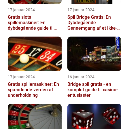
17 januar 2024
17 januar 2024
Gratis slots
Spil Bridge Gratis: En
spillemaskiner: En
Dybdegående
dybdegående guide til
Gennemgang af et Ikke-
casinoelskere
traditionelt Casinospil
17 januar 2024
16 januar 2024
Gratis spillemaskiner: En
Bridge spil gratis - en
spændende verden af
komplet guide til casino-
underholdning
entusiaster