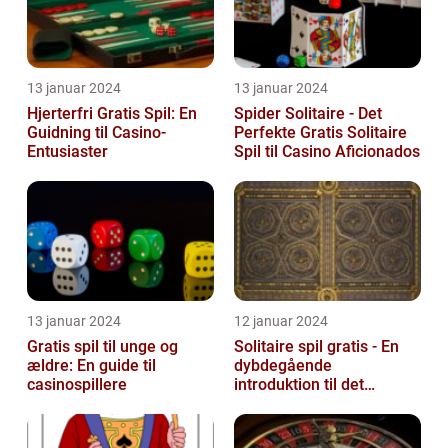
13 januar 2024
13 januar 2024
Hjerterfri Gratis Spil: En
Spider Solitaire - Det
Guidning til Casino-
Perfekte Gratis Solitaire
Entusiaster
Spil til Casino Aficionados
13 januar 2024
12 januar 2024
Gratis spil til unge og
Solitaire spil gratis - En
ældre: En guide til
dybdegående
casinospillere
introduktion til det
populære casinospil