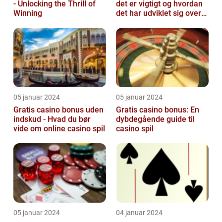
- Unlocking the Thrill of
det er vigtigt og hvordan
Winning
det har udviklet sig over
tid
05 januar 2024
05 januar 2024
Gratis casino bonus uden
Gratis casino bonus: En
indskud - Hvad du bør
dybdegående guide til
vide om online casino spil
casino spil
05 januar 2024
04 januar 2024