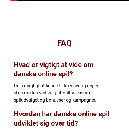
FAQ
Hvad er vigtigt at vide om
danske online spil?
Det er vigtigt at kende til licenser og regler,
sikkerheden ved valg af online casino,
spiludvalget og bonusser og kampagner.
Hvordan har danske online spil
udviklet sig over tid?