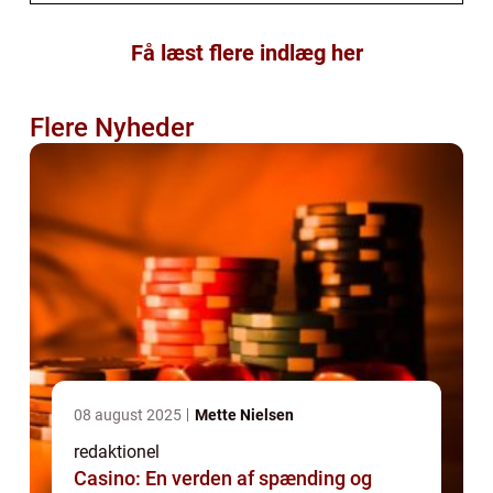
Få læst flere indlæg her
Flere Nyheder
08 august 2025
Mette Nielsen
redaktionel
Casino: En verden af spænding og