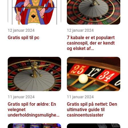
12 januar 2024
12 januar 2024
Gratis spil til pc
7 kabale er et populært
casinospil, der er kendt
og elsket af
spilentusiaster over hele
verden
11 januar 2024
11 januar 2024
Gratis spil for ældre: En
Gratis spil på nettet: Den
velegnet
ultimative guide til
underholdningsmulighed
casinoentusiaster
for casinointeresserede