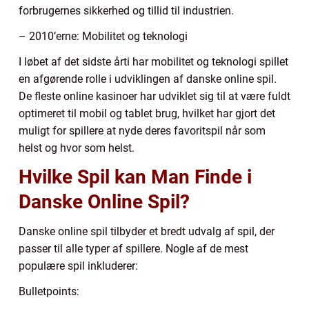
forbrugernes sikkerhed og tillid til industrien.
– 2010’erne: Mobilitet og teknologi
I løbet af det sidste årti har mobilitet og teknologi spillet
en afgørende rolle i udviklingen af danske online spil.
De fleste online kasinoer har udviklet sig til at være fuldt
optimeret til mobil og tablet brug, hvilket har gjort det
muligt for spillere at nyde deres favoritspil når som
helst og hvor som helst.
Hvilke Spil kan Man Finde i
Danske Online Spil?
Danske online spil tilbyder et bredt udvalg af spil, der
passer til alle typer af spillere. Nogle af de mest
populære spil inkluderer:
Bulletpoints: