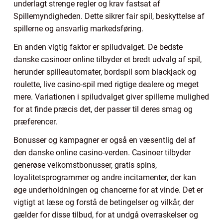
underlagt strenge regler og krav fastsat af
Spillemyndigheden. Dette sikrer fair spil, beskyttelse af
spillerne og ansvarlig markedsføring.
En anden vigtig faktor er spiludvalget. De bedste
danske casinoer online tilbyder et bredt udvalg af spil,
herunder spilleautomater, bordspil som blackjack og
roulette, live casino-spil med rigtige dealere og meget
mere. Variationen i spiludvalget giver spillerne mulighed
for at finde præcis det, der passer til deres smag og
præferencer.
Bonusser og kampagner er også en væsentlig del af
den danske online casino-verden. Casinoer tilbyder
generøse velkomstbonusser, gratis spins,
loyalitetsprogrammer og andre incitamenter, der kan
øge underholdningen og chancerne for at vinde. Det er
vigtigt at læse og forstå de betingelser og vilkår, der
gælder for disse tilbud, for at undgå overraskelser og