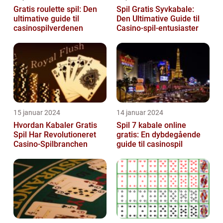
Gratis roulette spil: Den
Spil Gratis Syvkabale:
ultimative guide til
Den Ultimative Guide til
casinospilverdenen
Casino-spil-entusiaster
15 januar 2024
14 januar 2024
Hvordan Kabaler Gratis
Spil 7 kabale online
Spil Har Revolutioneret
gratis: En dybdegående
Casino-Spilbranchen
guide til casinospil