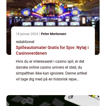
18 januar 2024
Peter Mortensen
redaktionel
Spilleautomater Gratis for Sjov: Nytøj i
Casinoverdenen
Hvis du er interesseret i casino spil, er det
danske online casino univers et sted, du
simpelthen ikke kan ignorere. Denne artikel
vil tage dig med på en historisk rejse
gennem udviklingen af danske casinoer
online og give dig en forståelse for, hvad...