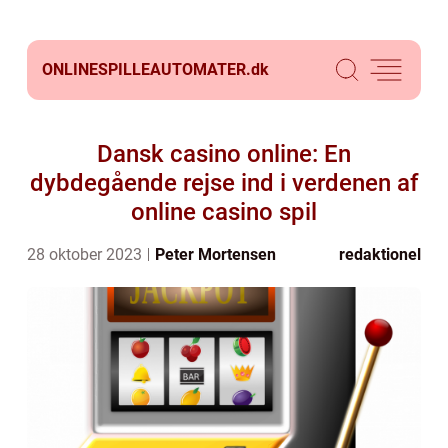
ONLINESPILLEAUTOMATER.
dk
Dansk casino online: En
dybdegående rejse ind i verdenen af
online casino spil
28 oktober 2023
Peter Mortensen
redaktionel