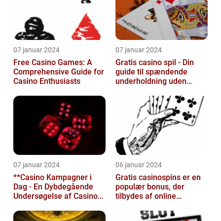
07 januar 2024
07 januar 2024
Free Casino Games: A
Gratis casino spil - Din
Comprehensive Guide for
guide til spændende
Casino Enthusiasts
underholdning uden
omkostninger
07 januar 2024
06 januar 2024
**Casino Kampagner i
Gratis casinospins er en
Dag - En Dybdegående
populær bonus, der
Undersøgelse af Casino
tilbydes af online
Verdenens Løbende
casinoer over hele verden
Udvikling**