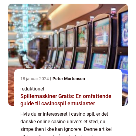
18 januar 2024
Peter Mortensen
redaktionel
Spillemaskiner Gratis: En omfattende
guide til casinospil entusiaster
Hvis du er interesseret i casino spil, er det
danske online casino univers et sted, du
simpelthen ikke kan ignorere. Denne artikel