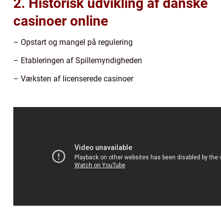
2. Historisk udvikling af danske
casinoer online
– Opstart og mangel på regulering
– Etableringen af Spillemyndigheden
– Væksten af licenserede casinoer