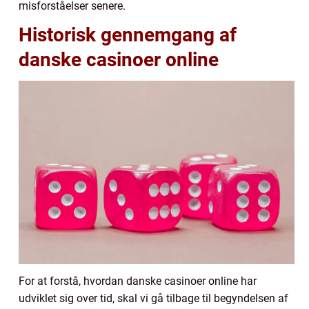
misforståelser senere.
Historisk gennemgang af
danske casinoer online
For at forstå, hvordan danske casinoer online har
udviklet sig over tid, skal vi gå tilbage til begyndelsen af