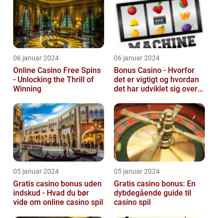
06 januar 2024
06 januar 2024
Online Casino Free Spins
Bonus Casino - Hvorfor
- Unlocking the Thrill of
det er vigtigt og hvordan
Winning
det har udviklet sig over
tid
05 januar 2024
05 januar 2024
Gratis casino bonus uden
Gratis casino bonus: En
indskud - Hvad du bør
dybdegående guide til
vide om online casino spil
casino spil