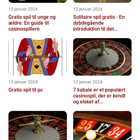
13 januar 2024
12 januar 2024
Gratis spil til unge og
Solitaire spil gratis - En
ældre: En guide til
dybdegående
casinospillere
introduktion til det
populære casinospil
12 januar 2024
12 januar 2024
Gratis spil til pc
7 kabale er et populært
casinospil, der er kendt
og elsket af
spilentusiaster over hele
verden