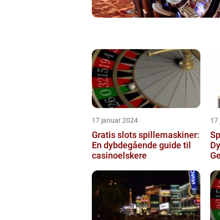
17 januar 2024
17
Gratis slots spillemaskiner:
Sp
En dybdegående guide til
D
casinoelskere
Ge
tr