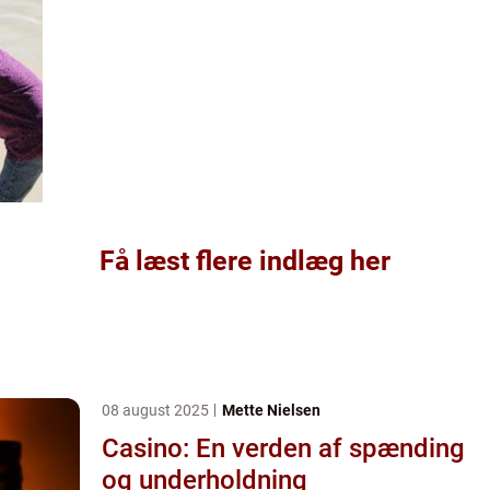
Få læst flere indlæg her
08 august 2025
Mette Nielsen
Casino: En verden af spænding
og underholdning