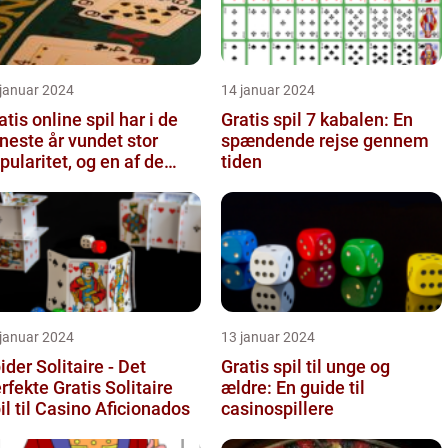
 januar 2024
14 januar 2024
atis online spil har i de
Gratis spil 7 kabalen: En
neste år vundet stor
spændende rejse gennem
pularitet, og en af de
tiden
rende platforme inden ...
 januar 2024
13 januar 2024
ider Solitaire - Det
Gratis spil til unge og
rfekte Gratis Solitaire
ældre: En guide til
il til Casino Aficionados
casinospillere