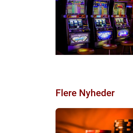
Flere Nyheder