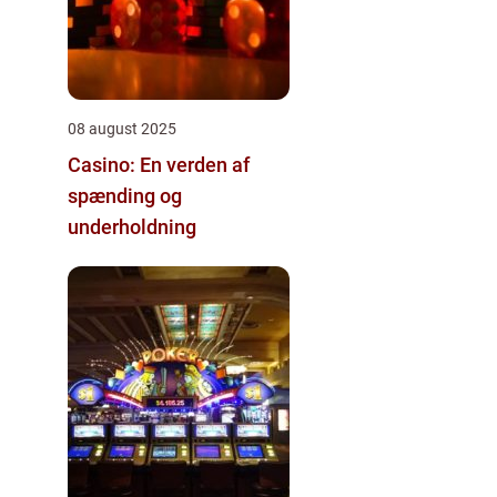
08 august 2025
Casino: En verden af
spænding og
underholdning