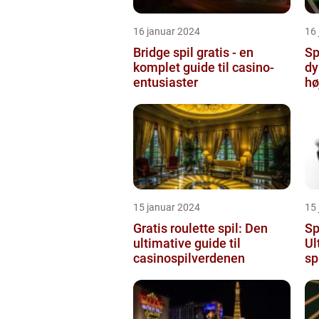
16 januar 2024
16
Bridge spil gratis - en
Sp
komplet guide til casino-
dy
entusiaster
hø
or
15 januar 2024
15
Gratis roulette spil: Den
Sp
ultimative guide til
Ul
casinospilverdenen
sp