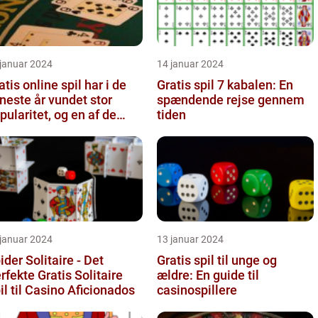
 januar 2024
14 januar 2024
atis online spil har i de
Gratis spil 7 kabalen: En
neste år vundet stor
spændende rejse gennem
pularitet, og en af de
tiden
rende platforme inden ...
 januar 2024
13 januar 2024
ider Solitaire - Det
Gratis spil til unge og
rfekte Gratis Solitaire
ældre: En guide til
il til Casino Aficionados
casinospillere