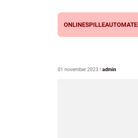
ONLINESPILLEAUTOMATE
01 november 2023
admin