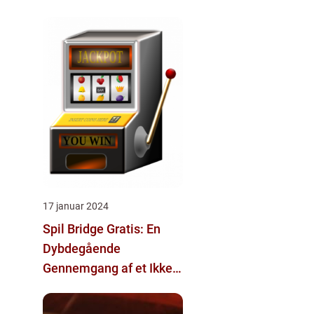
casinoelskere
17 januar 2024
Spil Bridge Gratis: En
Dybdegående
Gennemgang af et Ikke-
traditionelt Casinospil