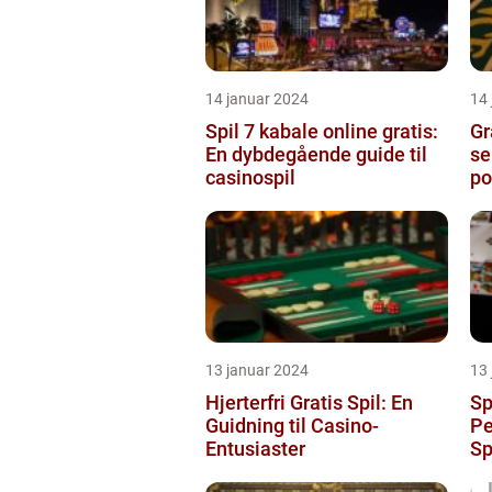
14 januar 2024
14
Spil 7 kabale online gratis:
Gr
En dybdegående guide til
se
casinospil
po
fø
13 januar 2024
13
Hjerterfri Gratis Spil: En
Sp
Guidning til Casino-
Pe
Entusiaster
Sp