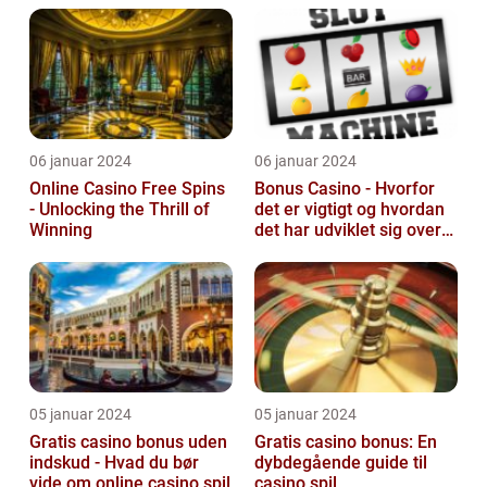
Udvikling**
06 januar 2024
06 januar 2024
Online Casino Free Spins
Bonus Casino - Hvorfor
- Unlocking the Thrill of
det er vigtigt og hvordan
Winning
det har udviklet sig over
tid
05 januar 2024
05 januar 2024
Gratis casino bonus uden
Gratis casino bonus: En
indskud - Hvad du bør
dybdegående guide til
vide om online casino spil
casino spil