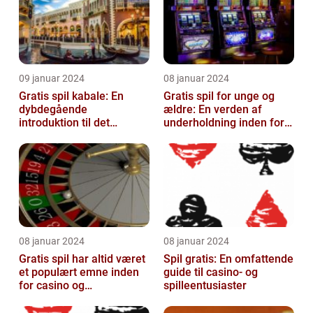
09 januar 2024
08 januar 2024
Gratis spil kabale: En
Gratis spil for unge og
dybdegående
ældre: En verden af
introduktion til det
underholdning inden for
populære casino-spil
casino og spil
08 januar 2024
08 januar 2024
Gratis spil har altid været
Spil gratis: En omfattende
et populært emne inden
guide til casino- og
for casino og
spilleentusiaster
spilverdenen