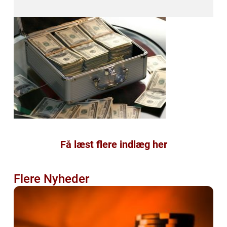
Få læst flere indlæg her
Flere Nyheder