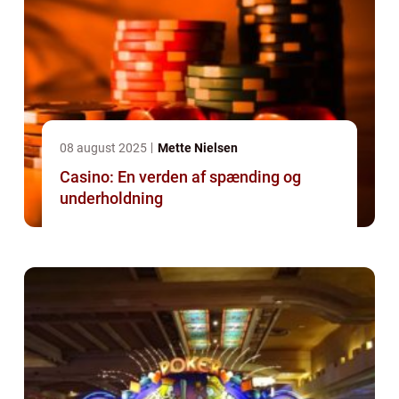
08 august 2025
Mette Nielsen
Casino: En verden af spænding og
underholdning