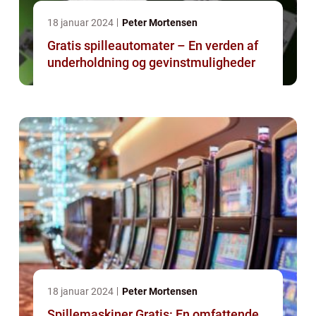
18 januar 2024
Peter Mortensen
Gratis spilleautomater – En verden af
underholdning og gevinstmuligheder
18 januar 2024
Peter Mortensen
Spillemaskiner Gratis: En omfattende