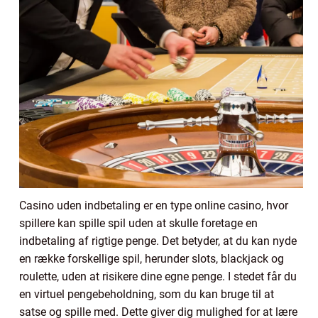
Casino uden indbetaling er en type online casino, hvor
spillere kan spille spil uden at skulle foretage en
indbetaling af rigtige penge. Det betyder, at du kan nyde
en række forskellige spil, herunder slots, blackjack og
roulette, uden at risikere dine egne penge. I stedet får du
en virtuel pengebeholdning, som du kan bruge til at
satse og spille med. Dette giver dig mulighed for at lære