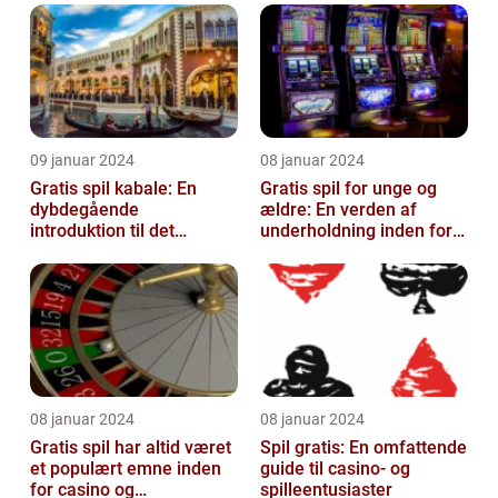
09 januar 2024
08 januar 2024
Gratis spil kabale: En
Gratis spil for unge og
dybdegående
ældre: En verden af
introduktion til det
underholdning inden for
populære casino-spil
casino og spil
08 januar 2024
08 januar 2024
Gratis spil har altid været
Spil gratis: En omfattende
et populært emne inden
guide til casino- og
for casino og
spilleentusiaster