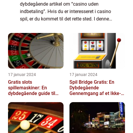
dybdegående artikel om “casino uden
indbetaling”. Hvis du er interesseret i casino
spil, er du kommet til det rette sted. I denne
artikel vil vi udforske konceptet med casino
uden indbetaling og give dig ...
17 januar 2024
17 januar 2024
Gratis slots
Spil Bridge Gratis: En
spillemaskiner: En
Dybdegående
dybdegående guide til
Gennemgang af et Ikke-
casinoelskere
traditionelt Casinospil