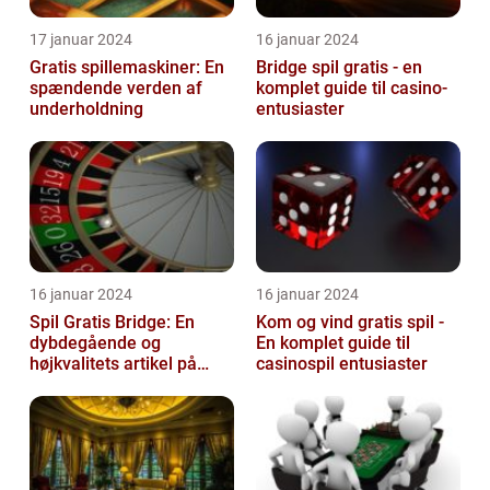
17 januar 2024
16 januar 2024
Gratis spillemaskiner: En
Bridge spil gratis - en
spændende verden af
komplet guide til casino-
underholdning
entusiaster
16 januar 2024
16 januar 2024
Spil Gratis Bridge: En
Kom og vind gratis spil -
dybdegående og
En komplet guide til
højkvalitets artikel på
casinospil entusiaster
2000 ord