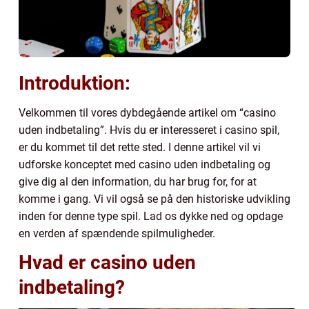
Introduktion:
Velkommen til vores dybdegående artikel om “casino
uden indbetaling”. Hvis du er interesseret i casino spil,
er du kommet til det rette sted. I denne artikel vil vi
udforske konceptet med casino uden indbetaling og
give dig al den information, du har brug for, for at
komme i gang. Vi vil også se på den historiske udvikling
inden for denne type spil. Lad os dykke ned og opdage
en verden af spændende spilmuligheder.
Hvad er casino uden
indbetaling?