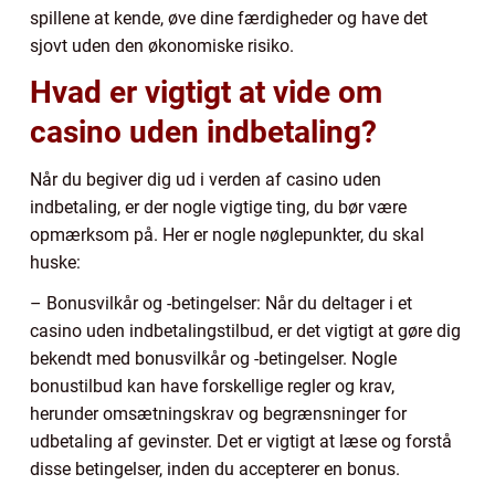
spillene at kende, øve dine færdigheder og have det
sjovt uden den økonomiske risiko.
Hvad er vigtigt at vide om
casino uden indbetaling?
Når du begiver dig ud i verden af casino uden
indbetaling, er der nogle vigtige ting, du bør være
opmærksom på. Her er nogle nøglepunkter, du skal
huske:
– Bonusvilkår og -betingelser: Når du deltager i et
casino uden indbetalingstilbud, er det vigtigt at gøre dig
bekendt med bonusvilkår og -betingelser. Nogle
bonustilbud kan have forskellige regler og krav,
herunder omsætningskrav og begrænsninger for
udbetaling af gevinster. Det er vigtigt at læse og forstå
disse betingelser, inden du accepterer en bonus.