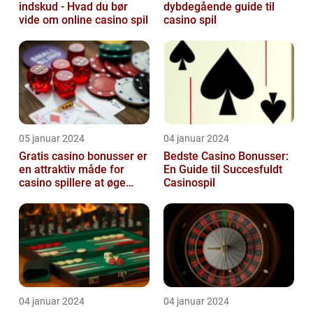
indskud - Hvad du bør
dybdegående guide til
vide om online casino spil
casino spil
05 januar 2024
04 januar 2024
Gratis casino bonusser er
Bedste Casino Bonusser:
en attraktiv måde for
En Guide til Succesfuldt
casino spillere at øge
Casinospil
deres spillekapital uden
at s...
04 januar 2024
04 januar 2024