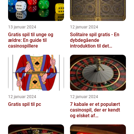
13 januar 2024
12 januar 2024
Gratis spil til unge og
Solitaire spil gratis - En
ældre: En guide til
dybdegående
casinospillere
introduktion til det
populære casinospil
12 januar 2024
12 januar 2024
Gratis spil til pc
7 kabale er et populært
casinospil, der er kendt
og elsket af
spilentusiaster over hele
verden