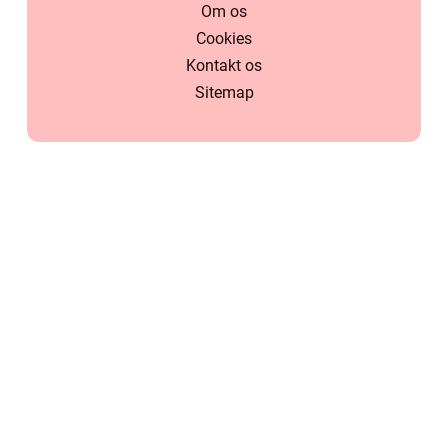
Om os
Cookies
Kontakt os
Sitemap