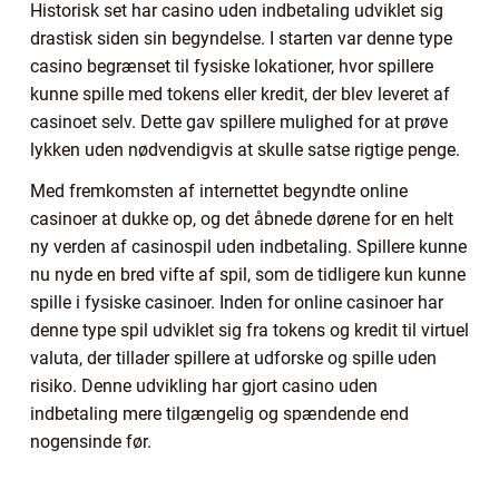
Historisk set har casino uden indbetaling udviklet sig
drastisk siden sin begyndelse. I starten var denne type
casino begrænset til fysiske lokationer, hvor spillere
kunne spille med tokens eller kredit, der blev leveret af
casinoet selv. Dette gav spillere mulighed for at prøve
lykken uden nødvendigvis at skulle satse rigtige penge.
Med fremkomsten af internettet begyndte online
casinoer at dukke op, og det åbnede dørene for en helt
ny verden af casinospil uden indbetaling. Spillere kunne
nu nyde en bred vifte af spil, som de tidligere kun kunne
spille i fysiske casinoer. Inden for online casinoer har
denne type spil udviklet sig fra tokens og kredit til virtuel
valuta, der tillader spillere at udforske og spille uden
risiko. Denne udvikling har gjort casino uden
indbetaling mere tilgængelig og spændende end
nogensinde før.