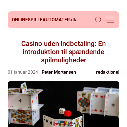
ONLINESPILLEAUTOMATER.
dk
Casino uden indbetaling: En
introduktion til spændende
spilmuligheder
01 januar 2024
Peter Mortensen
redaktionel