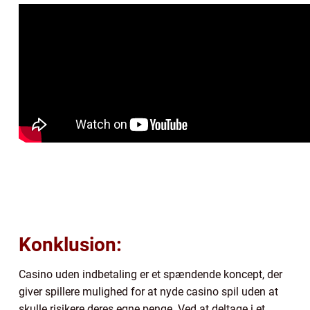
Konklusion:
Casino uden indbetaling er et spændende koncept, der
giver spillere mulighed for at nyde casino spil uden at
skulle risikere deres egne penge. Ved at deltage i et