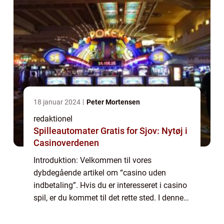
18 januar 2024
Peter Mortensen
redaktionel
Spilleautomater Gratis for Sjov: Nytøj i
Casinoverdenen
Introduktion: Velkommen til vores
dybdegående artikel om “casino uden
indbetaling”. Hvis du er interesseret i casino
spil, er du kommet til det rette sted. I denne
artikel vil vi udforske konceptet med casino
uden indbetaling og give dig ...