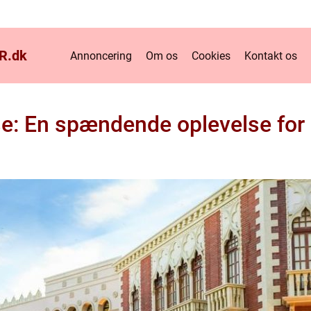
R.
dk
Annoncering
Om os
Cookies
Kontakt os
: En spændende oplevelse for 