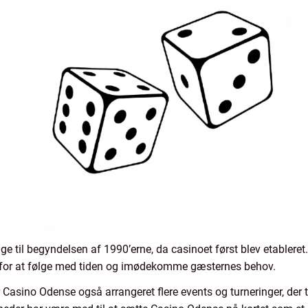
ge til begyndelsen af 1990’erne, da casinoet først blev etabler
 for at følge med tiden og imødekomme gæsternes behov.
r Casino Odense også arrangeret flere events og turneringer, der 