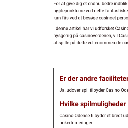
For at give dig et endnu bedre indbli
højdepunkterne ved dette fantastiske 
kan fås ved at besøge casinoet perso
I denne artikel har vi udforsket Casi
nysgerrig på casinoverdenen, vil Cas
at spille på dette velrenommerede ca
Er der andre facilitet
Ja, udover spil tilbyder Casino O
Hvilke spilmuligheder
Casino Odense tilbyder et bredt ud
pokerturneringer.