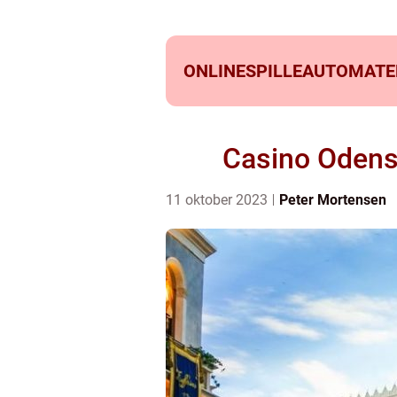
ONLINESPILLEAUTOMATE
Casino Odense
11 oktober 2023
Peter Mortensen