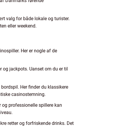
t af Danmarks førende
t valg for både lokale og turister.
ten eller weekend.
nospiller. Her er nogle af de
 og jackpots. Uanset om du er til
 bordspil. Her finder du klassikere
entiske casinostemning.
og professionelle spillere kan
niveau.
e retter og forfriskende drinks. Det