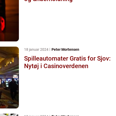
18 januar 2024
Peter Mortensen
Spilleautomater Gratis for Sjov:
Nytøj i Casinoverdenen