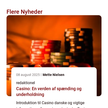
Flere Nyheder
08 august 2025
Mette Nielsen
redaktionel
Casino: En verden af spænding og
underholdning
Introduktion til Casino danske og vigtige