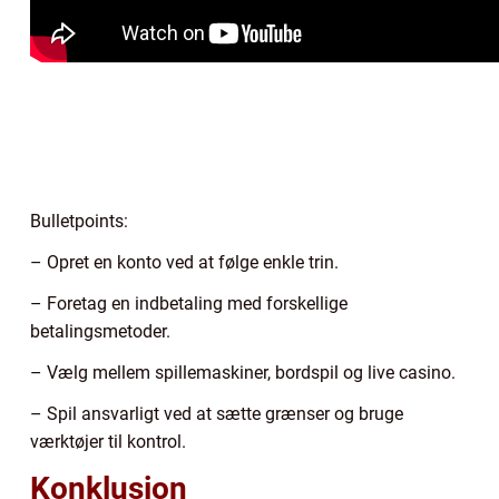
Bulletpoints:
– Opret en konto ved at følge enkle trin.
– Foretag en indbetaling med forskellige
betalingsmetoder.
– Vælg mellem spillemaskiner, bordspil og live casino.
– Spil ansvarligt ved at sætte grænser og bruge
værktøjer til kontrol.
Konklusion