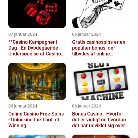
07 januar 2024
06 januar 2024
**Casino Kampagner i
Gratis casinospins er en
Dag - En Dybdegående
populær bonus, der
Undersøgelse af Casino
tilbydes af online
Verdenens Løbende
casinoer over hele verden
Udvikling**
06 januar 2024
06 januar 2024
Online Casino Free Spins
Bonus Casino - Hvorfor
- Unlocking the Thrill of
det er vigtigt og hvordan
Winning
det har udviklet sig over
tid