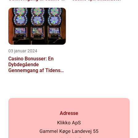
og Spil-Entusiaster
03 januar 2024
Casino Bonusser: En
Dybdegående
Gennemgang af Tidens
Udvikling og Vigtigheden
af At Være Velinformer...
Adresse