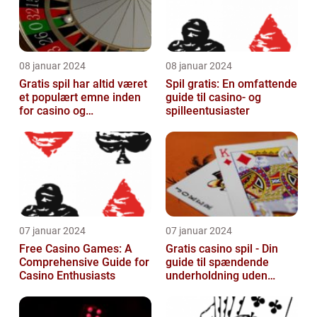
08 januar 2024
08 januar 2024
Gratis spil har altid været
Spil gratis: En omfattende
et populært emne inden
guide til casino- og
for casino og
spilleentusiaster
spilverdenen
07 januar 2024
07 januar 2024
Free Casino Games: A
Gratis casino spil - Din
Comprehensive Guide for
guide til spændende
Casino Enthusiasts
underholdning uden
omkostninger