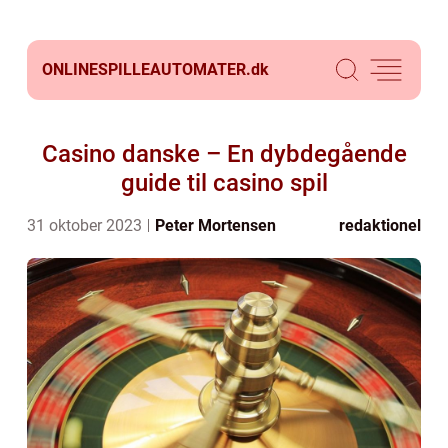
ONLINESPILLEAUTOMATER.
dk
Casino danske – En dybdegående
guide til casino spil
31 oktober 2023
Peter Mortensen
redaktionel