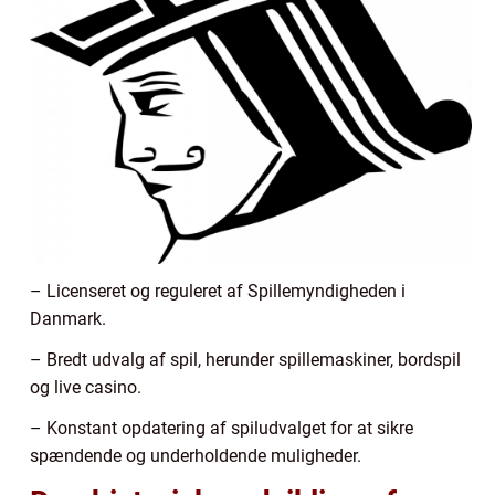
– Licenseret og reguleret af Spillemyndigheden i
Danmark.
– Bredt udvalg af spil, herunder spillemaskiner, bordspil
og live casino.
– Konstant opdatering af spiludvalget for at sikre
spændende og underholdende muligheder.