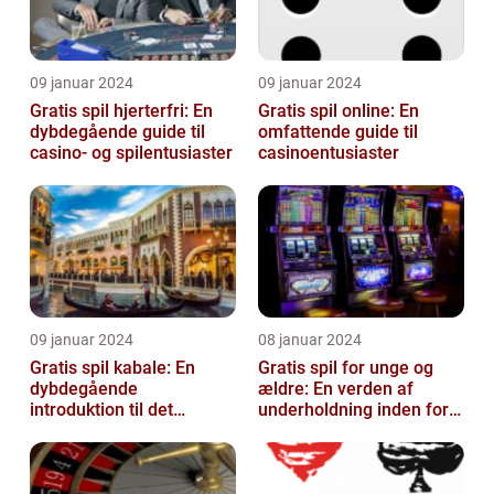
09 januar 2024
09 januar 2024
Gratis spil hjerterfri: En
Gratis spil online: En
dybdegående guide til
omfattende guide til
casino- og spilentusiaster
casinoentusiaster
09 januar 2024
08 januar 2024
Gratis spil kabale: En
Gratis spil for unge og
dybdegående
ældre: En verden af
introduktion til det
underholdning inden for
populære casino-spil
casino og spil