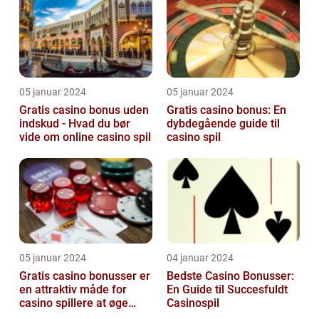
05 januar 2024
05 januar 2024
Gratis casino bonus uden
Gratis casino bonus: En
indskud - Hvad du bør
dybdegående guide til
vide om online casino spil
casino spil
05 januar 2024
04 januar 2024
Gratis casino bonusser er
Bedste Casino Bonusser:
en attraktiv måde for
En Guide til Succesfuldt
casino spillere at øge
Casinospil
deres spillekapital uden