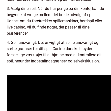
3. Vælg dine spil: Når du har penge på din konto, kan du
begynde at vælge mellem det brede udvalg af spil.
Uanset om du foretrækker spillemaskiner, bordspil eller
live casino, vil du finde noget, der passer til dine
præferencer.
4. Spil ansvarligt: Det er vigtigt at spille ansvarligt og
sætte grænser for dit spil. Casino danske tilbyder
forskellige værktøjer til at hjælpe med at kontrollere dit
spil, herunder indbetalingsgrænser og selveksklusion.