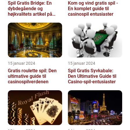
Spil Gratis Bridge: En
Kom og vind gratis spil -
dybdegående og
En komplet guide til
højkvalitets artikel på
casinospil entusiaster
2000 ord
15 januar 2024
15 januar 2024
Gratis roulette spil: Den
Spil Gratis Syvkabale:
ultimative guide til
Den Ultimative Guide til
casinospilverdenen
Casino-spil-entusiaster