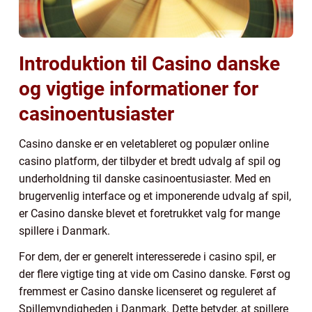
Introduktion til Casino danske
og vigtige informationer for
casinoentusiaster
Casino danske er en veletableret og populær online
casino platform, der tilbyder et bredt udvalg af spil og
underholdning til danske casinoentusiaster. Med en
brugervenlig interface og et imponerende udvalg af spil,
er Casino danske blevet et foretrukket valg for mange
spillere i Danmark.
For dem, der er generelt interesserede i casino spil, er
der flere vigtige ting at vide om Casino danske. Først og
fremmest er Casino danske licenseret og reguleret af
Spillemyndigheden i Danmark. Dette betyder, at spillere