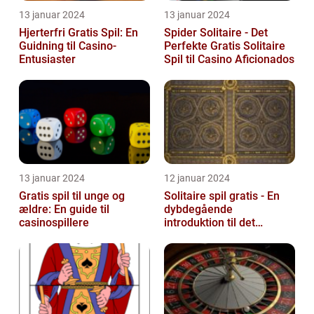
13 januar 2024
13 januar 2024
Hjerterfri Gratis Spil: En
Spider Solitaire - Det
Guidning til Casino-
Perfekte Gratis Solitaire
Entusiaster
Spil til Casino Aficionados
13 januar 2024
12 januar 2024
Gratis spil til unge og
Solitaire spil gratis - En
ældre: En guide til
dybdegående
casinospillere
introduktion til det
populære casinospil