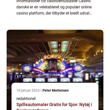
informationer for casinoentusiaster Casino
danske er en veletableret og populær online
casino platform, der tilbyder et bredt udvalg
af spil og underholdning til danske
casinoentusiaster. Med en brugervenlig ...
18 januar 2024
Peter Mortensen
redaktionel
Spilleautomater Gratis for Sjov: Nytøj i