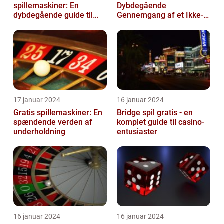
spillemaskiner: En
Dybdegående
dybdegående guide til
Gennemgang af et Ikke-
casinoelskere
traditionelt Casinospil
17 januar 2024
16 januar 2024
Gratis spillemaskiner: En
Bridge spil gratis - en
spændende verden af
komplet guide til casino-
underholdning
entusiaster
16 januar 2024
16 januar 2024