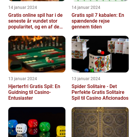
14 januar 2024
14 januar 2024
Gratis online spil har i de
Gratis spil 7 kabalen: En
seneste år vundet stor
spændende rejse
popularitet, og en af de
gennem tiden
førende platforme inden
...
13 januar 2024
13 januar 2024
Hjerterfri Gratis Spil: En
Spider Solitaire - Det
Guidning til Casino-
Perfekte Gratis Solitaire
Entusiaster
Spil til Casino Aficionados