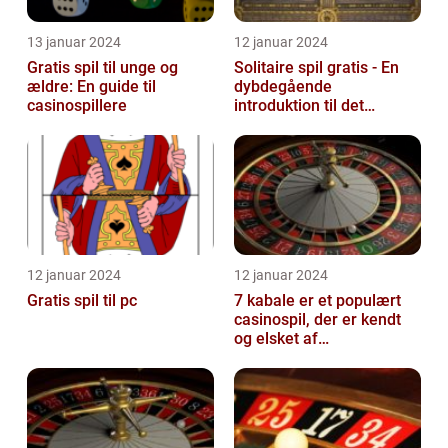
13 januar 2024
12 januar 2024
Gratis spil til unge og
Solitaire spil gratis - En
ældre: En guide til
dybdegående
casinospillere
introduktion til det
populære casinospil
12 januar 2024
12 januar 2024
Gratis spil til pc
7 kabale er et populært
casinospil, der er kendt
og elsket af
spilentusiaster over hele
verden