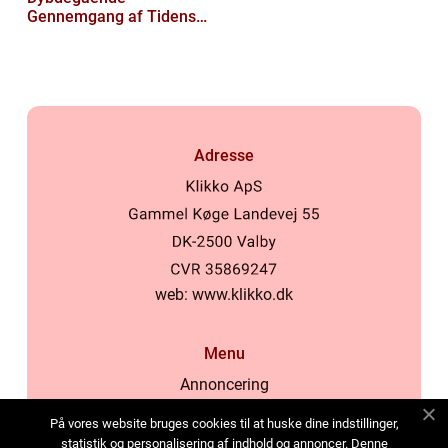
Gennemgang af Tidens
Udvikling og Vigtigheden
af At Være Velinformer...
Adresse
web:
www.klikko.dk
Menu
Annoncering
Om os
På vores website bruges cookies til at huske dine indstillinger,
Cookies
statistik og personalisering af indhold og annoncer. Denne