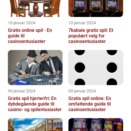
10 januar 2024
10 januar 2024
Gratis online spil - En
7kabale gratis spil: Et
guide til
populært valg for
casinoentusiaster
casinoentusiaster
09 januar 2024
09 januar 2024
Gratis spil hjerterfri: En
Gratis spil online: En
dybdegående guide til
omfattende guide til
casino- og spilentusiaster
casinoentusiaster