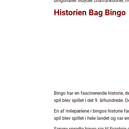
bingohaller tilbyder chatfunktioner, 
Historien Bag Bingo
Bingo har en fascinerende historie, der
spil blev spillet i det 9. århundrede
En af milepælene i bingos historie fand
spil blev spillet i hele landet og var e
Senere spredte bingo sig til Frankrig 