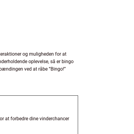
nteraktioner og muligheden for at
underholdende oplevelse, så er bingo
 spændingen ved at råbe “Bingo!”
 for at forbedre dine vinderchancer