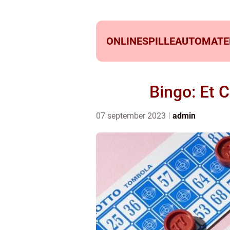
ONLINESPILLEAUTOMATE
Bingo: Et 
07 september 2023
admin