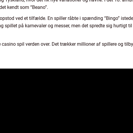
 det kendt som “Beano”.
 opstod ved et tilfælde. En spiller råbte i spænding “Bingo” isted
spillet på karnevaler og messer, men det spredte sig hurtigt til
casino spil verden over. Det trækker millioner af spillere og tilby