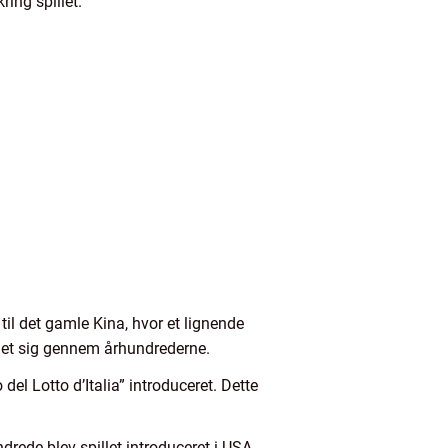
ing spillet.
 til det gamle Kina, hvor et lignende
iklet sig gennem århundrederne.
del Lotto d’Italia” introduceret. Dette
ndrede blev spillet introduceret i USA