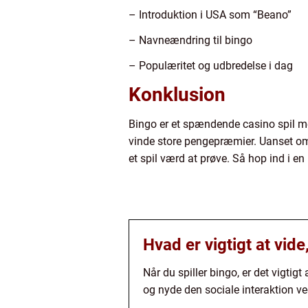
– Introduktion i USA som “Beano”
– Navneændring til bingo
– Populæritet og udbredelse i dag
Konklusion
Bingo er et spændende casino spil med 
vinde store pengepræmier. Uanset om d
et spil værd at prøve. Så hop ind i e
Hvad er vigtigt at vide
Når du spiller bingo, er det vigtigt
og nyde den sociale interaktion ve