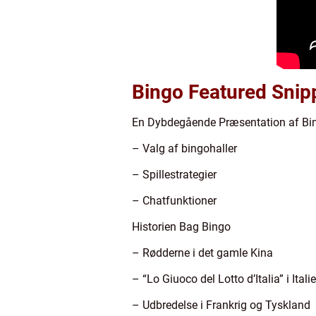
Bingo Featured Snipp
En Dybdegående Præsentation af Bi
– Valg af bingohaller
– Spillestrategier
– Chatfunktioner
Historien Bag Bingo
– Rødderne i det gamle Kina
– “Lo Giuoco del Lotto d’Italia” i Itali
– Udbredelse i Frankrig og Tyskland