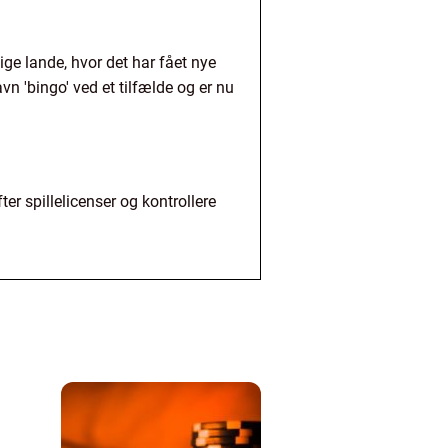
ige lande, hvor det har fået nye
avn 'bingo' ved et tilfælde og er nu
ter spillelicenser og kontrollere