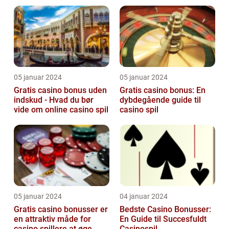
tid
05 januar 2024
05 januar 2024
Gratis casino bonus uden
Gratis casino bonus: En
indskud - Hvad du bør
dybdegående guide til
vide om online casino spil
casino spil
05 januar 2024
04 januar 2024
Gratis casino bonusser er
Bedste Casino Bonusser:
en attraktiv måde for
En Guide til Succesfuldt
casino spillere at øge
Casinospil