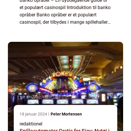
Banko opråber – En dybdegående guide til
et populært casinospil Introduktion til banko
opråber Banko opråber er et populært
casinospil, der tilbydes i mange spillehaller
og online casinoer. Det er et spil, der
kombinerer held og strategi, og ti...
18 januar 2024
Peter Mortensen
redaktionel
Spilleautomater Gratis for Sjov: Nytøj i