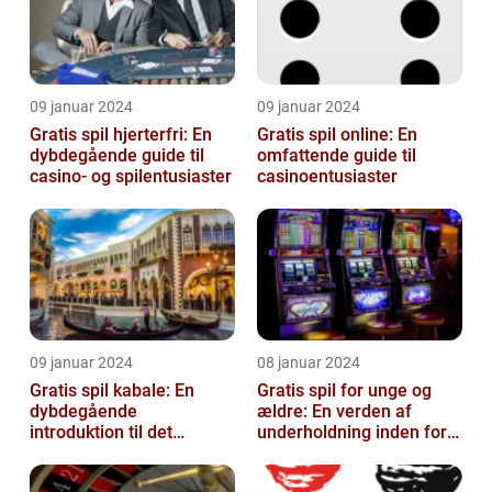
09 januar 2024
09 januar 2024
Gratis spil hjerterfri: En
Gratis spil online: En
dybdegående guide til
omfattende guide til
casino- og spilentusiaster
casinoentusiaster
09 januar 2024
08 januar 2024
Gratis spil kabale: En
Gratis spil for unge og
dybdegående
ældre: En verden af
introduktion til det
underholdning inden for
populære casino-spil
casino og spil