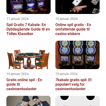
11 januar 2024
10 januar 2024
Spil Gratis 7 Kabale: En
Online spil gratis - En
Dybdegående Guide til en
omfattende guide til
Tidløs Klassiker
casino-elskere
10 januar 2024
10 januar 2024
Gratis online spil - En
7kabale gratis spil: Et
guide til
populært valg for
casinoentusiaster
casinoentusiaster