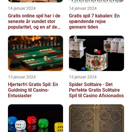
14 januar 2024
14 januar 2024
Gratis online spil har i de
Gratis spil 7 kabalen: En
seneste år vundet stor
spændende rejse
popularitet, og en af de
gennem tiden
førende platforme inden
...
13 januar 2024
13 januar 2024
Hjerterfri Gratis Spil: En
Spider Solitaire - Det
Guidning til Casino-
Perfekte Gratis Solitaire
Entusiaster
Spil til Casino Aficionados