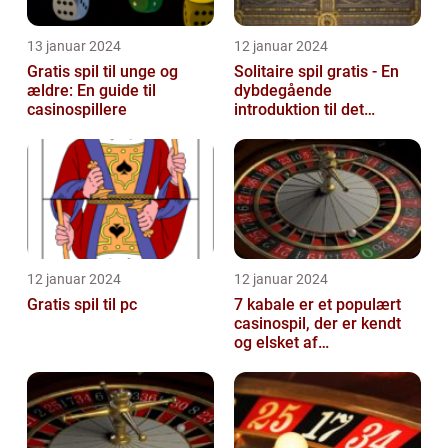
13 januar 2024
12 januar 2024
Gratis spil til unge og
Solitaire spil gratis - En
ældre: En guide til
dybdegående
casinospillere
introduktion til det
populære casinospil
12 januar 2024
12 januar 2024
Gratis spil til pc
7 kabale er et populært
casinospil, der er kendt
og elsket af
spilentusiaster over hele
verden