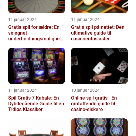
11 januar 2024
11 januar 2024
Gratis spil for ældre: En
Gratis spil på nettet: Den
velegnet
ultimative guide til
underholdningsmulighed
casinoentusiaster
for casinointeresserede
11 januar 2024
10 januar 2024
Spil Gratis 7 Kabale: En
Online spil gratis - En
Dybdegående Guide til en
omfattende guide til
Tidløs Klassiker
casino-elskere