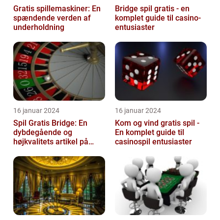
Gratis spillemaskiner: En
Bridge spil gratis - en
spændende verden af
komplet guide til casino-
underholdning
entusiaster
16 januar 2024
16 januar 2024
Spil Gratis Bridge: En
Kom og vind gratis spil -
dybdegående og
En komplet guide til
højkvalitets artikel på
casinospil entusiaster
2000 ord