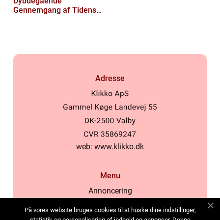
Dybdegående
Gennemgang af Tidens
Udvikling og Vigtigheden
af At Være Velinformer...
Adresse
web:
www.klikko.dk
Menu
Annoncering
Om os
På vores website bruges cookies til at huske dine indstillinger,
Cookies
statistik og personalisering af indhold og annoncer. Denne