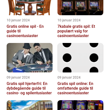
10 januar 2024
10 januar 2024
Gratis online spil - En
7kabale gratis spil: Et
guide til
populært valg for
casinoentusiaster
casinoentusiaster
09 januar 2024
09 januar 2024
Gratis spil hjerterfri: En
Gratis spil online: En
dybdegående guide til
omfattende guide til
casino- og spilentusiaster
casinoentusiaster