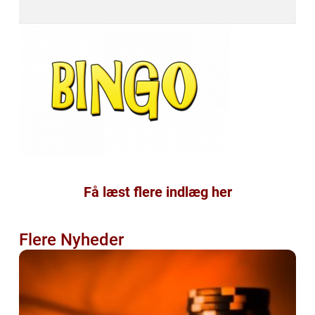
Få læst flere indlæg her
Flere Nyheder