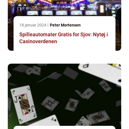
18 januar 2024
Peter Mortensen
Spilleautomater Gratis for Sjov: Nytøj i
Casinoverdenen