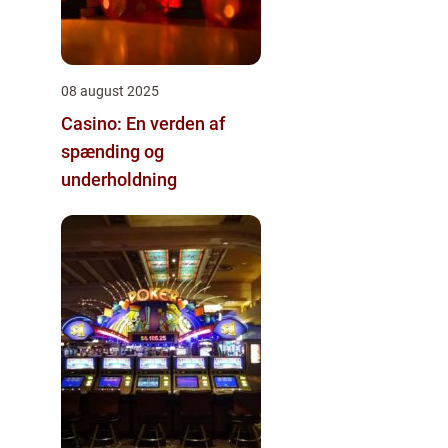
08 august 2025
Casino: En verden af
spænding og
underholdning