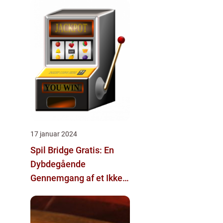
17 januar 2024
Spil Bridge Gratis: En
Dybdegående
Gennemgang af et Ikke-
traditionelt Casinospil