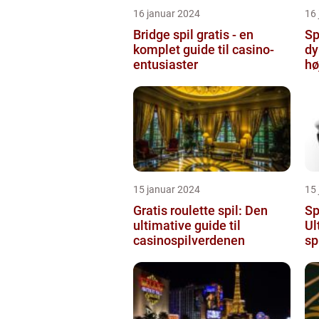
16 januar 2024
16
Bridge spil gratis - en
Sp
komplet guide til casino-
dy
entusiaster
hø
or
15 januar 2024
15
Gratis roulette spil: Den
Sp
ultimative guide til
Ul
casinospilverdenen
sp