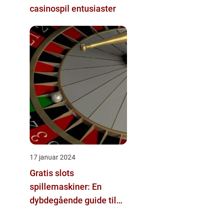
casinospil entusiaster
17 januar 2024
Gratis slots
spillemaskiner: En
dybdegående guide til
casinoelskere