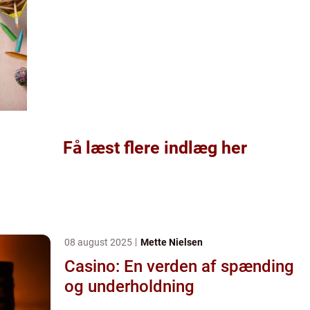
Få læst flere indlæg her
08 august 2025
Mette Nielsen
Casino: En verden af spænding
og underholdning