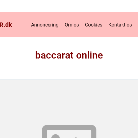
R.
dk
Annoncering
Om os
Cookies
Kontakt os
baccarat online