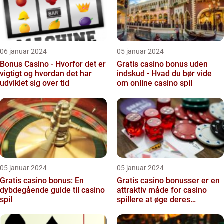
06 januar 2024
05 januar 2024
Bonus Casino - Hvorfor det er
Gratis casino bonus uden
vigtigt og hvordan det har
indskud - Hvad du bør vide
udviklet sig over tid
om online casino spil
05 januar 2024
05 januar 2024
Gratis casino bonus: En
Gratis casino bonusser er en
dybdegående guide til casino
attraktiv måde for casino
spil
spillere at øge deres
spillekapital uden at s...